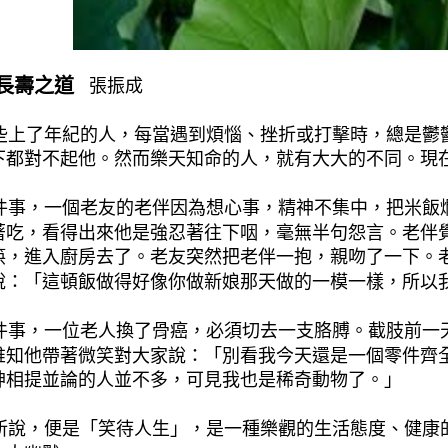
長
壽
之道
張振成
上了年紀的人，每當遇到煩惱、挫折或打擊時，總是鬱
下都對不起他。然而樂天知命的人，就有大大的不同。現
事，一個老友的老伴因為想心事，精神不集中，把米飯
著吃，看得出來他是強忍著往下咽，毫無半句怨言。老伴
筷，進入廚房去了。老友突然把老伴一抱，親吻了一下。
說：「這頓飯做得好像你做新娘那天做的一模一樣，所以
事，一位老人換了骨癌，必須切去一支胳膊。截肢前一
誰知他帶著微笑對大家說：「別看我今天還是一個零件齊
神相提並論的人並不多，可見我也是稀奇動物了。」
說，便是「笑待人生」，是一種樂觀的生活態度、健康