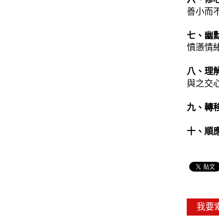
善小而
七、幽
憤懣情
八、理
與之交
九、轉
十、順
我要