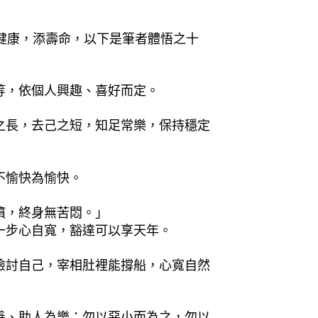
健康，添壽命，以下是筆者體悟之十
等，依個人興趣、喜好而定。
之長，去己之短，知足常樂，保持穩定
不愉快為愉快。
憤，終身無苦悶。」
一步心自寬，豁達可以享天年。
檢討自己，宰相肚裡能撐船，心寬自然
善、助人為樂；勿以惡小而為之，勿以