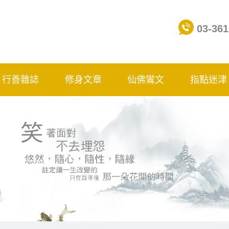
03-361
行善雜誌
修身文章
仙佛鸞文
指點迷津