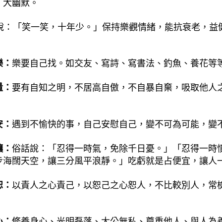
、大幽默。
：「笑一笑，十年少。」保持樂觀情緒，能抗衰老，益
樂：
樂要自己找。如交友、寫詩、寫書法、釣魚、養花等
量：
要有自知之明，不居高自傲，不自暴自棄，吸取他人
安：
遇到不愉快的事，自己安慰自己，變不可為可能，變
讓：
俗話說：「忍得一時氣，免除千日憂。」「忍得一時
步海闊天空，讓三分風平浪靜。」吃虧就是占便宜，讓人
恕：
以責人之心責己，以恕己之心恕人，不比較別人，常
心：
修養身心、光明磊落、大公無私、尊重他人、與人為