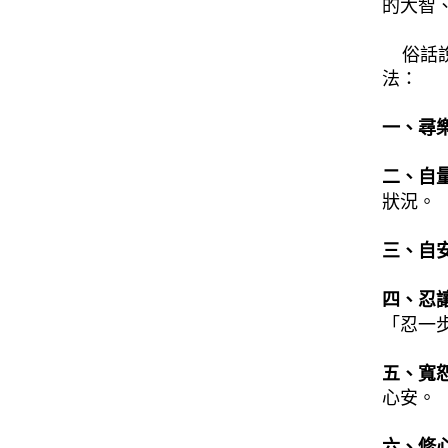
的大智
俗話說
法：
一、尋
二、自
狀況。
三、自
四、忍
「忍一
五、寬
心安。
六、修