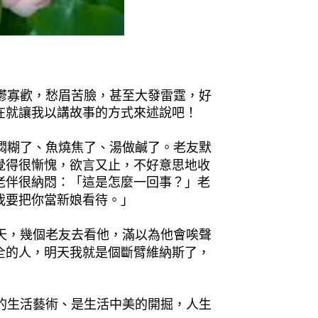
鬱寡歡，愁眉苦臉，甚至大發雷霆，好
在就讓我以講故事的方式來述說吧！
燜糊了、魚燒焦了、湯做鹹了。老友默
覺得很慚愧，欲言又止，不好意思地收
老伴很納悶：「這是怎麼一回事？」老
我要把你當新娘看待。」
天，幾個老友去看他，滿以為他會唉聲
全的人，明天我就是個斷臂維納斯了，
的生活藝術、是生活中美的開掘，人生