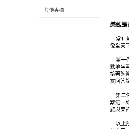
其他專欄
樂觀
是
常有些
像全天
第一件
默地坐
拾著碗
友回答
第二件
歎氣，
能與美
以上所