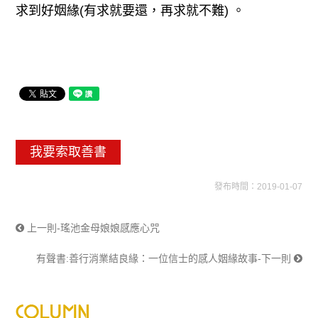
求到好姻緣(有求就要還，再求就不難) 。
我要索取善書
發布時間：2019-01-07
上一則-瑤池金母娘娘感應心咒
有聲書:善行消業結良緣：一位信士的感人姻緣故事-下一則