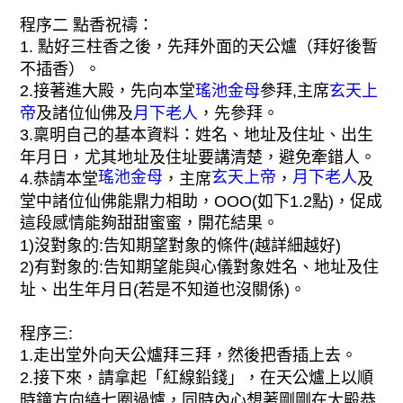
程序二 點香祝禱：
1. 點好三柱香之後，先拜外面的天公爐（拜好後暫
不插香）。
2.接著進大殿，先向本堂
瑤池金母
參拜,主席
玄天上
帝
及諸位仙佛及
月下老人
，先參拜。
3.稟明自己的基本資料：姓名、地址及住址、出生
年月日，尤其地址及住址要講清楚，避免牽錯人。
瑤池金母
玄天上帝
月下老人
4.恭請本堂
，主席
，
及
堂中諸位仙佛能鼎力相助，OOO(如下1.2點)，促成
這段感情能夠甜甜蜜蜜，開花結果。
1)沒對象的:告知期望對象的條件(越詳細越好)
2)有對象的:告知期望能與心儀對象姓名、地址及住
址、出生年月日(若是不知道也沒關係)。
程序三:
1.走出堂外向天公爐拜三拜，然後把香插上去。
2.接下來，請拿起「紅線鉛錢」，在天公爐上以順
時鐘方向繞七圈過爐，同時內心想著剛剛在大殿恭