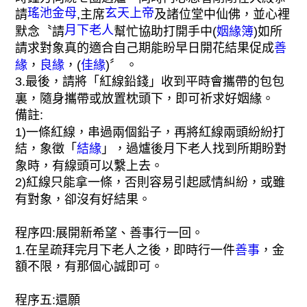
瑤池金母
玄天上帝
請
,主席
及諸位堂中仙佛，並心裡
月下老人
默念〝請
幫忙協助打開手中(
姻緣簿
)如所
請求對象真的適合自己期能盼早日開花結果促成
善
緣
，
良緣
，(
佳緣
)〞 。
3.最後，請將「紅線鉛錢」收到平時會攜帶的包包
裏，隨身攜帶或放置枕頭下，即可祈求好姻緣。
備註:
1)一條紅線，串過兩個鉛子，再將紅線兩頭紛紛打
結，象徵「
結緣
​」，過爐後月下老人找到所期盼對
象時，有線頭可以繫上去。
2)紅線只能拿一條，否則容易引起感情糾紛，或雖
有對象，卻沒有好結果。
程序四:展開新希望、善事行一回。
1.在呈疏拜完月下老人之後，即時行一件
善事
，金
額不限，有那個心誠即可。
程序五:還願