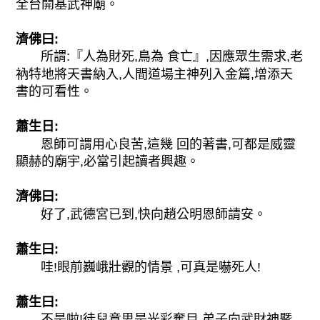
全台開基武神廟。
濟佛曰:
所謂:『人為財死,鳥為 食亡』,因應眾生需求,老
衲特地將天書納入,人間道場主神列入金篇,增添天
書的可看性。
蕭生日:
恩師可謂用心良苦,這幾 回的著書,可都是威靈
顯赫的廟宇,必當引起讀者興趣。
濟佛曰:
好了,武德宮已到,快向趙公明恩師請安。
蕭生曰:
哇!眼前巍峨壯觀的情景 ,可真是嚇死人!
蕭生曰:
不是啦!徒兒意思是光彩奪目,弟子向武財神暨