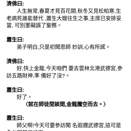
濟佛曰:
人生無常,春夏才見百花開,秋冬又見松柏寒,生
老病死誰能替代 ,蕭生大嫂往生之事,主席已安排妥
當, 可別罣礙誤了聖務。
蕭生曰:
弟子明白,只是初聞恩師 妙訓,心有所感。
濟佛曰:
好,快上金龍,今天咱們 要去雲林北港武德宮,參
訪五路財神,準 備好了沒?。
蕭生曰:
好了。
〈就在師徒閒談間,金龍騰空而去。〉
蕭生曰:
師父啊!今天可要參訪聞 名遐邇武德宮,這可是