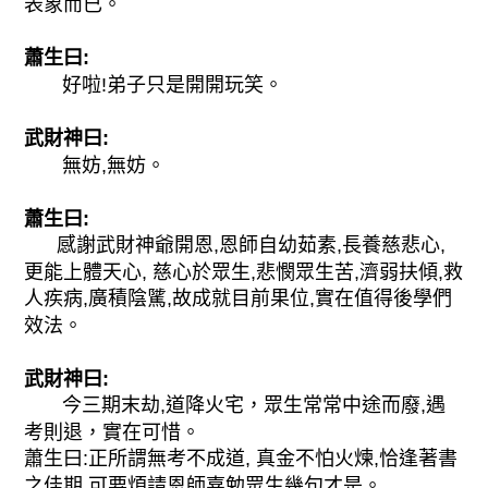
表象而已。
蕭生曰:
好啦!弟子只是開開玩笑。
武財神曰:
無妨,無妨。
蕭生曰:
感謝武財神爺開恩,恩師自幼茹素,長養慈悲心,
更能上體天心, 慈心於眾生,悲憫眾生苦,濟弱扶傾,救
人疾病,廣積陰騭,故成就目前果位,實在值得後學們
效法。
武財神曰:
今三期末劫,道降火宅，眾生常常中途而廢,遇
考則退，實在可惜。
蕭生曰:正所謂無考不成道, 真金不怕火煉,恰逢著書
之佳期,可要煩請恩師嘉勉眾生幾句才是。