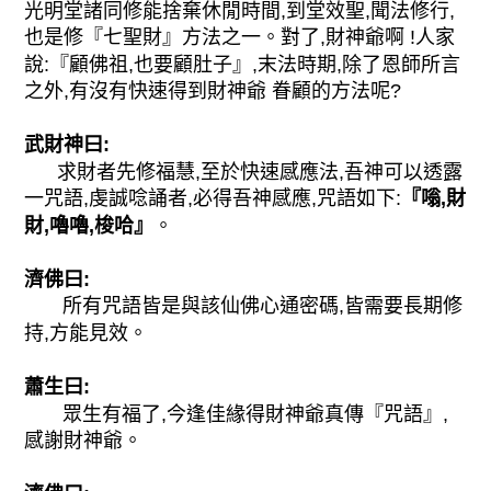
光明堂諸同修能捨棄休閒時間,到堂效聖,聞法修行,
也是修『七聖財』方法之一。對了,財神爺啊 !人家
說:『顧佛祖,也要顧肚子』,末法時期,除了恩師所言
之外,有沒有快速得到財神爺 眷顧的方法呢?
武財神曰:
求財者先修福慧,至於快速感應法,吾神可以透露
一咒語,虔誠唸誦者,必得吾神感應,咒語如下:
『嗡,財
財,嚕嚕,梭哈』
。
濟佛曰:
所有咒語皆是與該仙佛心通密碼,皆需要長期修
持,方能見效。
蕭生曰:
眾生有福了,今逢佳緣得財神爺真傳『咒語』,
感謝財神爺。