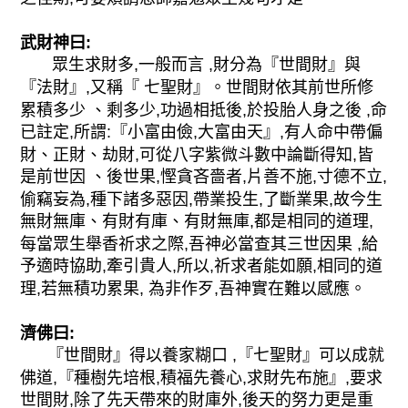
武財神曰:
眾生求財多,一般而言 ,財分為『世間財』與
『法財』,又稱『 七聖財』。世間財依其前世所修
累積多少 、剩多少,功過相抵後,於投胎人身之後 ,命
已註定,所謂:『小富由儉,大富由天』,有人命中帶偏
財、正財、劫財,可從八字紫微斗數中論斷得知,皆
是前世因 、後世果,慳貪吝嗇者,片善不施,寸德不立,
偷竊妄為,種下諸多惡因,帶業投生,了斷業果,故今生
無財無庫、有財有庫、有財無庫,都是相同的道理,
每當眾生舉香祈求之際,吾神必當查其三世因果 ,給
予適時協助,牽引貴人,所以,祈求者能如願,相同的道
理,若無積功累果, 為非作歹,吾神實在難以感應。
濟佛曰:
『世間財』得以養家糊口 ,『七聖財』可以成就
佛道,『種樹先培根,積福先養心,求財先布施』,要求
世間財,除了先天帶來的財庫外,後天的努力更是重