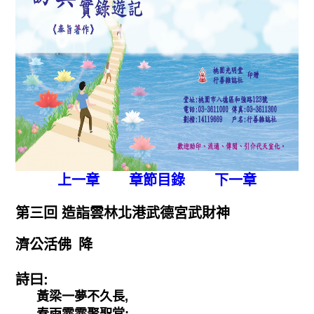
上一章
章節目錄
下一章
第三回 造詣雲林北港武德宮武財神
濟公活佛  降
詩曰:
黃梁一夢不久長,
春雨霏霏聚聖堂;