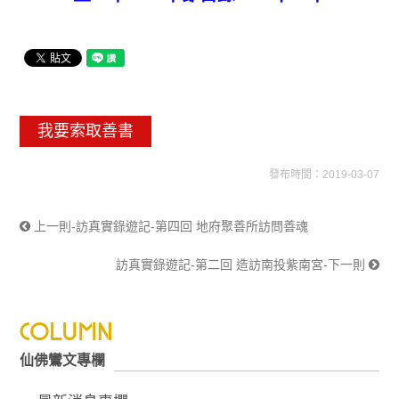
我要索取善書
發布時間：2019-03-07
上一則-訪真實錄遊記-第四回 地府聚善所訪問善魂
訪真實錄遊記-第二回 造訪南投紫南宮-下一則
仙佛鸞文專欄