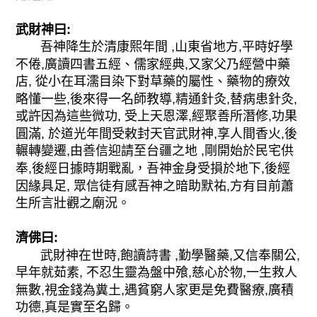
武財神曰:
吾神降生於清康熙年間 ,山東省地方,平時好學
不倦,廣讀四書五經、儒家經典,又家父乃經營中藥
店, 從小在耳濡目染下對草藥的屬性、藥物的療效
略懂一些,後來得一名師教導,精通針灸,替病患針灸,
或許因為這些微功, 受上天恩澤,經聚善所潛修,功果
圓滿, 於道光年間受敕封天官武財神,享人間香火,後
輾轉變遷,由善信迎請至台疆之地 ,剛開始於民宅供
奉,後經日據時期戰亂，吾神金身受損於地下,後經
因緣具足, 眾信徒有感吾神之暗助默祐,方有目前蕭
生所言壯觀之廟況。
濟佛曰:
武財神在世時,飽讀詩書 ,勤學醫藥,又信奉關公,
早年就茹素, 不忍生靈為盤中飱,慈心於物,一生救人
無數,視金錢為糞土,遇貧窮人家更是免費醫療,廣積
功德,真是實至名歸。