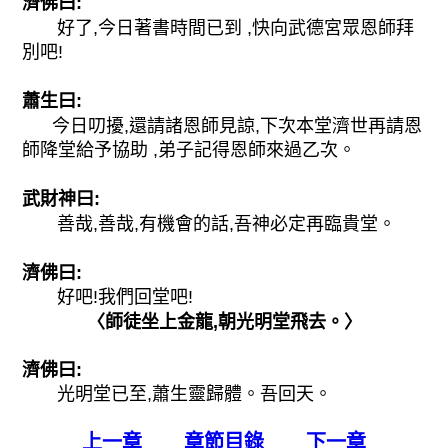
濟佛曰:
好了,今日著書時間已到 ,快向武德宮眾恩師拜
別吧!
蕭生曰:
今日叨擾,還請諸恩師見諒,下次本堂濟世再請恩
師降堂給予協助 ,弟子記得恩師來過乙次。
武財神曰:
善哉,善哉,有機會的話,吾神必定再臨貴堂。
濟佛曰:
好吧!我們回堂吧!
〈師徒坐上金龍,朝光明堂飛去。〉
濟佛曰:
光明堂已至,蕭生靈歸體。吾回天。
上一章
章節目錄
下一章