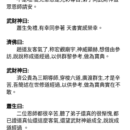
眾恩師請安。
武財神曰:
蕭生免禮,有幸同參著 天書實感榮幸。
濟佛曰:
趙道友客氣了,称宏觀廟宇,神威顯赫,想借由參
訪,說說称成道經過,以供群黎參考,做為寶典。
武財神曰:
濟公貴為三期導師,穿梭六道,廣渡群生,才是辛
苦,吾簡述在世修道經過,以供參考,做為寶典實在不
敢。
蕭生曰:
二位恩師都很辛苦,聽了弟子還真的很惭愧,都
已證道真仙還這麼客氣,還望武財神爺成全,說說成
道經過 。