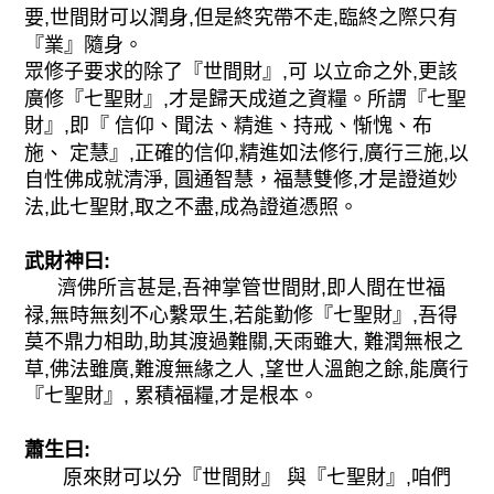
要,世間財可以潤身,但是終究帶不走,臨終之際只有
『業』隨身。
眾修子要求的除了『世間財』,可 以立命之外,更該
廣修『七聖財』,才是歸天成道之資糧。所謂『七聖
財』,即『 信仰、聞法、精進、持戒、惭愧、布
施、 定慧』,正確的信仰,精進如法修行,廣行三施,以
自性佛成就清淨, 圓通智慧，福慧雙修,才是證道妙
法,此七聖財,取之不盡,成為證道憑照。
武財神曰:
濟佛所言甚是,吾神掌管世間財,即人間在世福
禄,無時無刻不心繫眾生,若能勤修『七聖財』,吾得
莫不鼎力相助,助其渡過難關,天雨雖大, 難潤無根之
草,佛法雖廣,難渡無緣之人 ,望世人溫飽之餘,能廣行
『七聖財』, 累積福糧,才是根本。
蕭生曰:
原來財可以分『世間財』 與『七聖財』,咱們