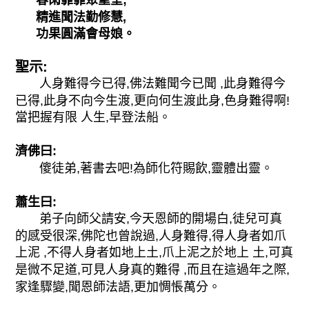
精進聞法勤修慧,
功果圓滿會母娘。
聖示:
人身難得今已得,佛法難聞今已聞 ,此身難得今
已得,此身不向今生渡,更向何生渡此身,色身難得啊!
當把握有限 人生,早登法船。
濟佛曰:
傻徒弟,著書去吧!為師化符賜飲,靈體出靈。
蕭生曰:
弟子向師父請安,今天恩師的開場白,徒兒可真
的感受很深,佛陀也曾說過,人身難得,得人身者如爪
上泥 ,不得人身者如地上土,爪上泥之於地上 土,可真
是微不足道,可見人身真的難得 ,而且在這過年之際,
家逢驟變,聞恩師法語,更加惆悵萬分。