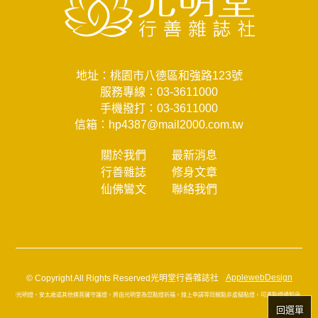
地址：桃園市八德區和強路123號
服務專線：
03-3611000
手機撥打：
03-3611000
信箱：
hp4387@mail2000.com.tw
關於我們
最新消息
行善雜誌
修身文章
仙佛鸞文
聯絡我們
© Copyright All Rights Reserved光明堂行善雜誌社
ApplewebDesign
所點的光明燈、安太歲或其他佛菩薩守護燈，將由光明堂為您點燈祈福。線上申請等同親點非虛擬點燈，可憑點燈通知函上序號
回選單