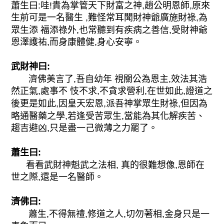
蕭生曰:哇!貴為掌管天下財富之神,趙公明恩師,原來
生前可是一名醫生 ,難怪常耳聞財神爺廣施財祿,為
眾生添 福添祿外,也常聽到有疾病之善信,受財神爺
恩澤護祐,而身康體健,身心安寧。
武財神曰:
濟佛美言了,吾自幼年 視關公為恩主,效法其浩
然正氣,處事不 忮不求,不貪求營利,在世如此,證道之
後更是如此,因皇天宏恩,派吾神掌眾生財祿,但因為
略通醫藥之學,若逢受苦眾生,當能為其化解疾苦、
趨吉避凶,只是盡一己微薄之力罷了。
蕭生曰:
看看武財神魁武之法相, 真的很難想像,恩師在
世之際,還是一名醫師。
濟佛曰:
蕭生,不得無禮,修道之人,切勿著相,金身只是一