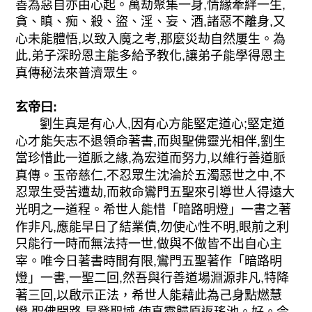
善為惡自亦由心起。萬劫聚集一身,情緣牽絆一生,
貪、瞋、痴、殺、盜、淫、妄、酒,諸惡不離身,又
心未能體悟,以致入魔之考,那麼災劫自然屢生。為
此,弟子深盼恩主能多給予教化,讓弟子能學得恩主
真傳秘法來普濟眾生。
玄帝曰:
劉生真是有心人,因有心方能堅定道心;堅定道
心才能矢志不退領命著書,而與聖佛靈光相伴,劉生
當珍惜此一道脈之緣,為宏道而努力,以維行善道脈
真傳。玉帝慈仁,不忍眾生沈淪於五濁惡世之中,不
忍眾生受苦遭劫,而敕命鸞門五聖來引導世人得遠大
光明之一道程。希世人能惜「暗路明燈」一書之著
作非凡,應能早日了結業債,勿使心性不明,眼前之利
只能行一時而無法持一世,做與不做皆不出自心主
宰。唯今日著書時間有限,鸞門五聖著作「暗路明
燈」一書,一聖二回,然吾與行善道場淵源非凡,特降
著三回,以啟示正法，希世人能藉此為己身點燃慧
燈,聖佛開路,早登聖域,使真靈歸原返瑤池。好。今