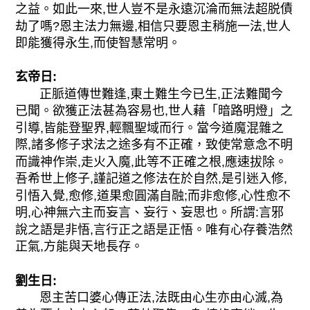
之益。如此一來,世人豈不是永遠沉淪而無法超脱債
劫了嗎?恩主法力無邊,相信只要恩主稍施一法,世人
即能獲得永生,而使智慧常明。
玄帝日:
正脈道傳世難逢,東土難生今已生,正法難聞今
已聞。欲獲正法甚為容易也,世人藉「暗路明燈」之
引導,皆能登聖界,輕飄聖域而行。當今道魔混雜之
際,諸多修子求法之途多有不正確，致使常意念不明
而識神作崇,走火入魔,此等不正確之根,應速拔除。
吾希世上修子,謹記道之修法在於自然,是引迷入修,
引悟入覺,愈修,道果愈圓滿自融;而非愈修,心性愈不
明,心神無六主而妄言、妄行、妄思也。所謂:言邪
說之語是非悟,言行正之語是正悟。唯有心存養浩然
正氣,方能與天地長存。
劉生日:
恩主苦口婆心傳正法,法既由心生亦由心滅,為