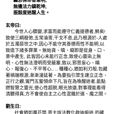
驅邪保命智慧明;
無邊法力鎮乾坤,
振鼓度迷醒人生。
玄帝曰:
今世人心驟變,求富而能遵守仁義道德者,鮮矣!
致使三綱廢弛,五常淪胥,干戈不息,此乃根源於-人處
於五濁惡世之中,因心不能守其善德而性不能明,以
致造下諸多罪業。無始貪、嗔、癡即是從身、口、
意中產生, 此皆因心未能行正念,致使心靈染上無
明、心性無法澄明而受蔽塞,致以,邪思妄心、瞋
心、報復心、不平等心.. .. 種種心,猶如利刃般,包藏
著禍端根源,漸漸漫延著。為要指引眾生建立正念、
正行之觀,鸞門五聖領命下凡,旨在為喚醒迷者,能點
燃智慧之靈光,使心性超脱,眼光放遠,對事理能看得
清聽得真,方不會使自主之心性混雜於道、魔之間。
劉生日:
社會猶如萬花筒,恩主說法教化啟迪痴迷,的確