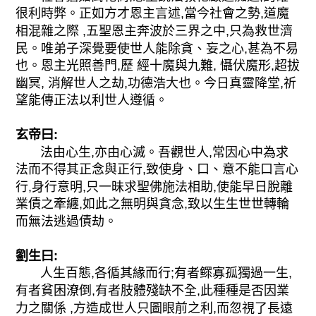
很利時弊。正如方才恩主言述,當今社會之勢,道魔
相混雜之際 ,五聖恩主奔波於三界之中,只為救世濟
民。唯弟子深覺要使世人能除貪、妄之心,甚為不易
也。恩主光照善門,歷 經十魔與九難, 懾伏魔形,超拔
幽冥, 消解世人之劫,功德浩大也。今日真靈降堂,祈
望能傳正法以利世人遵循。
玄帝曰:
法由心生,亦由心滅。吾觀世人,常因心中為求
法而不得其正念與正行,致使身、口、意不能口言心
行,身行意明,只一昧求聖佛施法相助,使能早日脫離
業債之牽纏,如此之無明與貪念,致以生生世世轉輪
而無法逃過債劫。
劉生曰:
人生百態,各循其緣而行;有者鳏寡孤獨過一生,
有者貧困潦倒,有者肢體殘缺不全,此種種是否因業
力之關係 ,方造成世人只圖眼前之利,而忽視了長遠