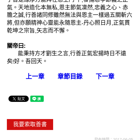
氣。天地造化本無私
恩主節氣凜然
忠義之心、赤
,
,
膽之誠
行善諸同修雖然無法與恩主一樣過五關斬六
,
將
但亦願精神心靈能永隨恩主
丹心照日月
正氣貫
,
-
,
乾坤之宗旨
矢志而不懈。
,
關帝曰:
能秉持方才劉生之言
行善正氣宏揚時日不遠
,
矣
好。吾回天。
!
上一章
章節目錄
下一章
我要索取善書
發布時間：2017-06-05