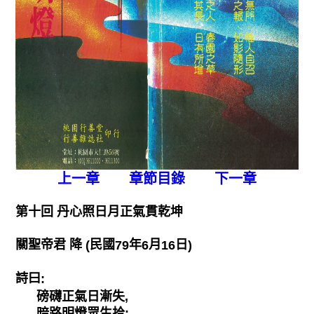
上一章
章節目錄
下一章
第十回 丹心照日月正氣貫乾坤
關聖帝君 降
民國
年
月
日
(
79
6
16
)
詩曰
:
磅礴正氣日漸失,
暗路明燈眾生拾;