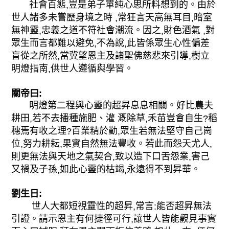
社會百態
豈是弟子單純心思所料想到的。由於
,
世人諸多未嘗歷身境之時
常狂言天高無耳目
暗室
,
,
無神靈
忠義之道不符社會潮流。因之
財色酒氣
對
,
,
,
眾生而言都難以避免
不為說
此皆係眾生心性偏差
,
,
盲從之所然
當冀望恩主及諸聖佛慈悲來引導
樹立
,
,
明燈指南
供世人遵循與學習。
,
關帝曰:
明燈第二程與心靈的超昇息息相關。好比農夫
耕田
若不去播種施肥、灌 溉除草
禾苗豈會自生
稻
,
,
?
穗焉有收之理
百業精於勤
眾生若無法堅守自己崗
?
,
位
努力耕耘
果實自然無法豐收。若此而怨天尤人
,
,
,
則更無法與天地之氣契合
致以造下口舌怨業
害己
,
,
又禍及子孫
如此心靈的枯竭
永遠得不到昇華。
,
,
劉生日:
世人大都短視靈性的超昇
常言
能否超昇無法
,
:
引證。請示恩主有何捷徑可行
讓世人皆能觀見事實
,