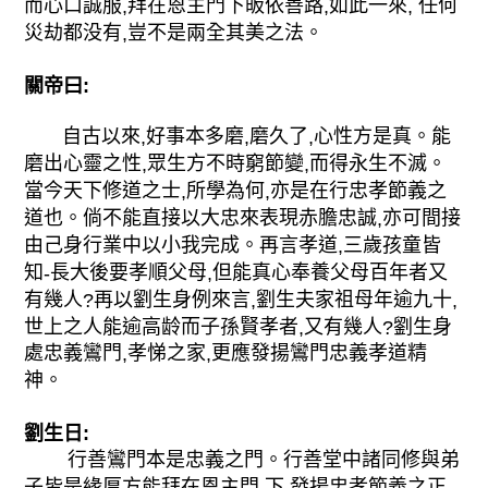
而心口誠服
拜在恩主門下皈依善路
如此一來
任何
,
,
,
災劫都没有
豈不是兩全其美之法。
,
關帝曰:
自古以來
好事本多磨
磨久了
心性方是真。能
,
,
,
磨出心靈之性
眾生方不時窮節變
而得永生不滅。
,
,
當今天下修道之士
所學為何
亦是在行忠孝節義之
,
,
道也。倘不能直接以大忠來表現赤膽忠誠
亦可間接
,
由己身行業中以小我完成。再言孝道
三歲孩童皆
,
知
長大後要孝順父母
但能真心奉養父母百年者又
-
,
有幾人
再以劉生身例來言
劉生夫家祖母年逾九十
?
,
,
世上之人能逾高龄而子孫賢孝者
又有幾人
劉生身
,
?
處忠義鸞門
孝悌之家
更應發揚鸞門忠義孝道精
,
,
神。
劉生日:
行善鸞門本是忠義之門。行善堂中諸同修與弟
子皆是緣厚方能拜在恩主門 下
發揚忠孝節義之正
,