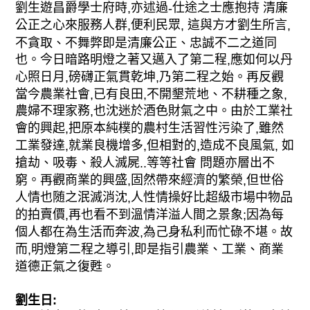
劉生遊昌爵學士府時
亦述過
仕途之士應抱持 清廉
,
-
公正之心來服務人群
便利民眾
這與方才劉生所言
,
,
,
不貪取、不舞弊即是清廉公正、忠誠不二之道同
也。今日暗路明燈之著又邁入了第二程
應如何以丹
,
心照日月
磅礴正氣貫乾坤
乃第二程之始。再反觀
,
,
當今農業社會
已有良田
不開墾荒地、不耕種之象
,
,
,
農婦不理家務
也沈迷於酒色財氣之中。由於工業社
,
會的興起
把原本純樸的農村生活習性污染了
雖然
,
,
工業發達
就業良機增多
但相對的
造成不良風氣
如
,
,
,
,
搶劫、吸毒、殺人滅屍
等等社會 問題亦層出不
..
窮。再觀商業的興盛
固然帶來經濟的繁榮
但世俗
,
,
人情也随之泯滅消沈
人性情操好比超級市場中物品
,
的拍賣價
再也看不到溫情洋溢人間之景象
因為每
,
;
個人都在為生活而奔波
為己身私利而忙碌不堪。故
,
而
明燈第二程之導引
即是指引農業、工業、商業
,
,
道德正氣之復甦。
劉生日
: