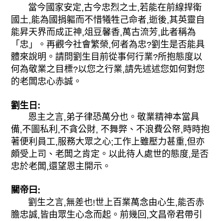
當今國家安定
古今忠烈之士
若能在前線捍衛
,
,
國土
能為國捐軀而不惜犧牲己命者
逝後
其英靈自
,
,
,
能昇天界而成正神
俎豆馨香
萬古流芳
此者稱為
,
,
,
「忠」。再觀今社會繁榮
何者為忠
劉生是否能具
,
?
體來說明。請問劉生目前從事何行業
所抱態度以
?
何為敬業之目標
以您之行業
請先述述您如何對您
?
,
的老闆忠心赤誠。
劉生日:
恩主之言
弟子律恐萬分也。敬業精神本當具
,
備
不圖私利
不貪公財
不舞弊、不浪費公帑
時時抱
,
,
,
,
著便利員工
服務大眾之心
工作上雖壓力甚重
但亦
,
;
,
頗受上司、老闆之肯定。以此待人處世的態度
是否
,
忠於老闆
還望恩主開示。
,
關帝曰
:
劉生之言
無差也
世上百業萬念由心生
能否赤
,
!
,
膽忠誠
皆由眾生心念而起。前幾回
文昌帝君帶引
,
,