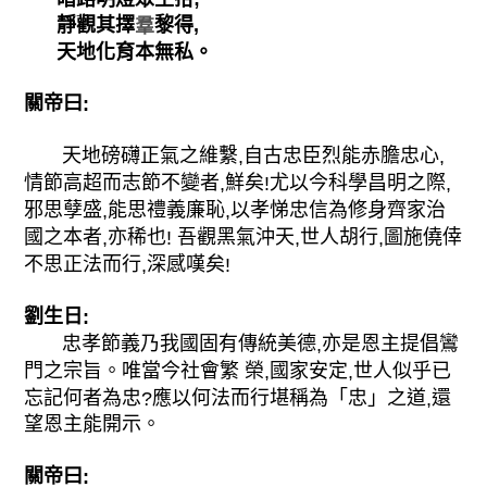
靜觀其擇
黎得,
羣
天地化育本無私。
關帝曰
:
天地磅礴正氣之維繫
自古忠臣烈能赤膽忠心
,
,
情節高超而志節不變者
鮮矣
尤以今科學昌明之際
,
!
,
邪思孽盛
能思禮義廉恥
以孝悌忠信為修身齊家治
,
,
國之本者
亦稀也
吾觀黑氣沖天
世人胡行
圖施僥倖
,
!
,
,
不思正法而行
深感嘆矣
,
!
劉生日
:
忠孝節義乃我國固有傳統美德
亦是恩主提倡鸞
,
門之宗旨。唯當今社會繁 榮
國家安定
世人似乎已
,
,
忘記何者為忠
應以何法而行堪稱為「忠」之道
還
?
,
望恩主能開示。
關帝曰
: