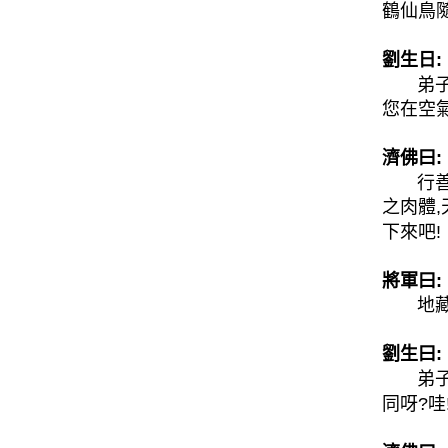
鶴仙鳥
劉生日:
弟子已
您在空
濟佛曰:
行善堂
之肉體
下來吧!
將軍曰:
地藏王
劉生曰:
弟子曾
同呀?哇