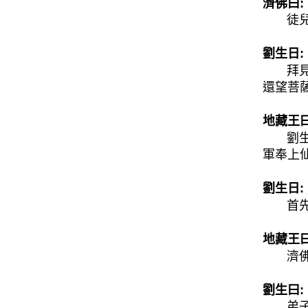
濟佛曰:
徒兒別
劉生日:
拜見菩
還望菩
地藏王曰
劉生免
軍奉上
劉生日:
首先叩
地藏王曰
濟佛帶
劉生曰:
弟子心