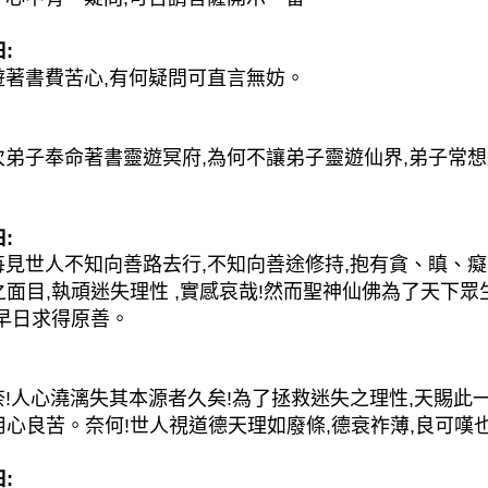
:
書費苦心,有何疑問可直言無妨。
子奉命著書靈遊冥府,為何不讓弟子靈遊仙界,弟子常想
:
世人不知向善路去行,不知向善途修持,抱有貪、瞋、癡三
面目,執頑迷失理性 ,實感哀哉!然而聖神仙佛為了天下眾
,早日求得原善。
人心澆漓失其本源者久矣!為了拯救迷失之理性,天賜此一良
心良苦。奈何!世人視道德天理如廢條,德衰祚薄,良可嘆也
: