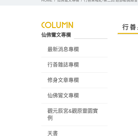
HOME
仙佛鸞文專欄
行善果報記-第二回 遊酆都寶殿
行善
仙佛鸞文專欄
最新消息專欄
行善雜誌專欄
修身文章專欄
仙佛鸞文專欄
觀元辰宮&觀原靈園實
例
天書