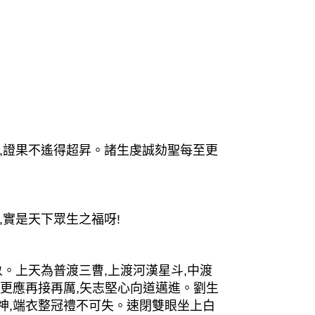
,證果不遙得超昇。諸生虔誠劾聖每至更
實是天下眾生之福呀!
。上天為普渡三曹,上渡河漢星斗,中渡
,更應再接再厲,矢志堅心向道邁進。劉生
神,端衣整冠禮不可失。速閉雙眼坐上白