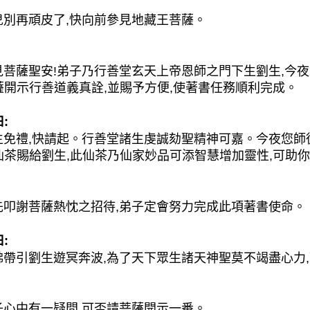
再頑皮了,快向前參見地藏王菩薩。
薩聖安!弟子乃行善堂玄天上帝恩師之門下生劉生,今夜
薩開示行善道義真詮,並賜予方便,使著書任務順利完成。
:
禮,快請起。行善堂諸生虔誠劾聖精神可嘉。今夜您師徒
仙茶賜給劉生,此仙茶乃仙家妙品可添智慧增加靈性,可助
謝菩薩熱忱之招待,弟子定會努力完成此項著書使命。
:
引劉生遊冥奔波,為了天下眾生諸天神聖莫不竭盡心力,
中有一疑問,可否請菩薩開示一番。