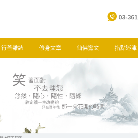
03-361
行善雜誌
修身文章
仙佛鸞文
指點迷津