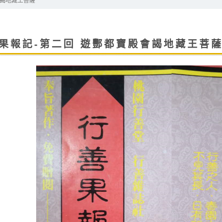
會謁地藏王菩薩
果報記-第二回 遊酆都寶殿會謁地藏王菩