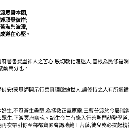
眾誓本願,
頑登彼岸;
苦海
碧
波澄,
成道在心堅
。
著書費盡神人之苦心,殷切教化渡迷人,善根為民修福潤
衲感動萬分也。
安!蒙恩師開示行善真理啟迪世人,讓修持之人有所遵循,
生,不忍蒼生盡墮,為拯救正氣原靈,三曹普渡於今展瑞象
芸眾生,下渡冥府幽魂。諸生今生有綠入行善聖門劾聖學道
衲再次帶引你至酆都寶殿會謁地藏王菩薩,徒兒務必提起精