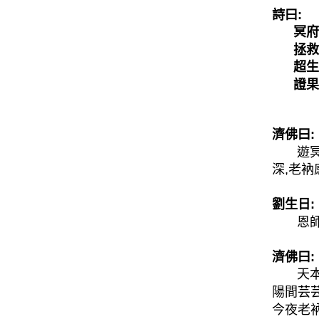
詩曰:
冥府渡
拯救迷
超生
證果
濟佛曰:
遊冥府
深,老
劉生日:
恩師佛
濟佛曰:
天本好
陽間芸
今夜老