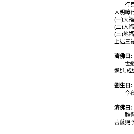
行善果
人明瞭
(一)天
(二)人
(三)地
上述三
濟佛曰:
世道多
邁進,成
劉生日:
今夜弟
濟佛曰:
難得徒
菩薩賜