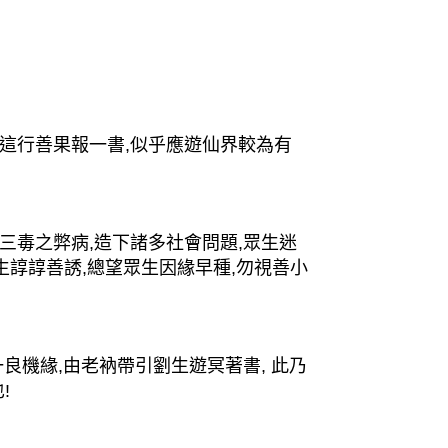
這行善果報一書,似乎應遊仙界較為有
毒之弊病,造下諸多社會問題,眾生迷
生諄諄善誘,總望眾生因緣早種,勿視善小
機緣,由老衲帶引劉生遊冥著書, 此乃
!