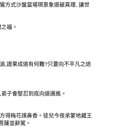
方式沙盤當場現景象道破真理, 讓世
閒之福。
。
渝,證果成道有何難?只要向不平凡之途
,弟子會堅忍到底向道邁進。
方得梅花撲鼻香。徒兒今夜承蒙地藏王
菩薩並辭駕。