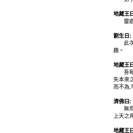
地藏王曰
靈遊著
劉生日:
此次弟
趣。
地藏王曰
吾每見
失本來之
而不為
濟佛曰:
無奈!
上天之用
地藏王曰