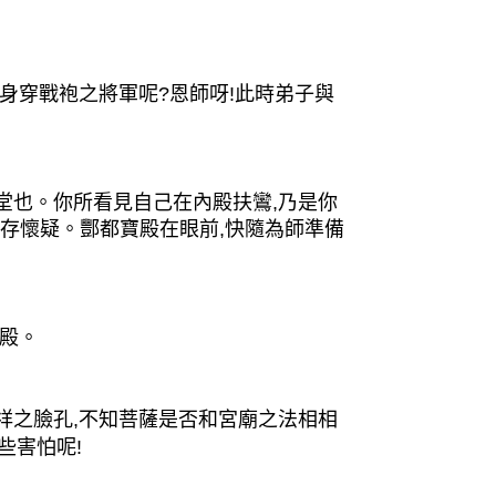
身穿戰袍之將軍呢?恩師呀!此時弟子與
也。你所看見自己在內殿扶鸞,乃是你
心存懷疑。酆都寶殿在眼前,快隨為師準備
殿。
之臉孔,不知菩薩是否和宮廟之法相相
些害怕呢!