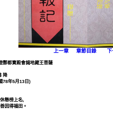
上一章
章節目錄
下
 遊酆都寶殿會謁地藏王菩薩
 降
8年5月13日)
懸榜上名,
因得福田。