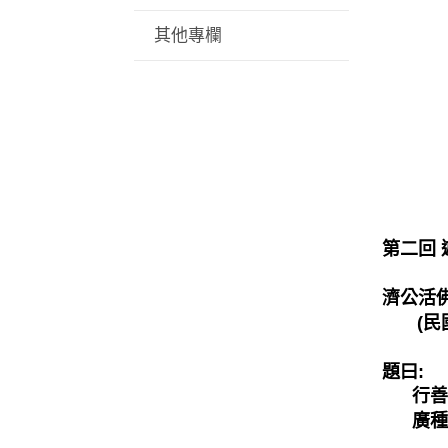
其他專欄
第二回
濟公活佛
(民國7
題曰:
行善休
廣種善