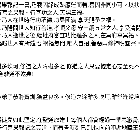
報記一書,乃載因緣成熟應運而著,善因非同小可。以扶鸞
行善之果報。行善功之人,天賜三福-
福:乃人在世時行功積德,功果圓滿,享天賜予之福。
福:乃陽間世人知行善道,孝順父母,守三綱五常之人,享受清
福:乃人逝世之後,經地府審查功比過多之人,在冥府享冥福。
福盼世人有所體悟,禍福無門,唯人自招,善惡兩條神明鑒察
坎坷,修道之人障礙多阻,修道之人只要抱定心志至死不
道離道不遠矣!
子恭聆寶訓,獲益良多。修道之途雖多坎坷,雖常逢逆境
兒如此堅定,在聖道旅途上每個人都會經過一番寒澈骨,
予行善果報記之真詮。而著書時刻已到,快向前叩謝地藏王