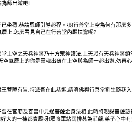
隨為師出遊吧!
坐穩,恭請恩師引導起程。咦!行善堂上空為何有那麼多
氣層上,怎麼看見自己在行善堂內殿扶鸞呢?
上空之天兵神將乃十方眾神護法,上天派有天兵神將鎮堂
,天空氣層上的你是靈魂出竅在上空與為師一起出遊,勿再
菩薩有旨,特派吾在此恭迎,請濟佛與行善堂劉生隨我入
在宮廟及善書中見過菩薩金身法相,此時將親謁菩薩慈祥
!好大的一棟都寶殿呀!眾將軍站兩排甚為莊嚴,弟子心中有