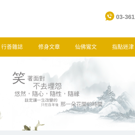
03-361
行善雜誌
修身文章
仙佛鸞文
指點迷津