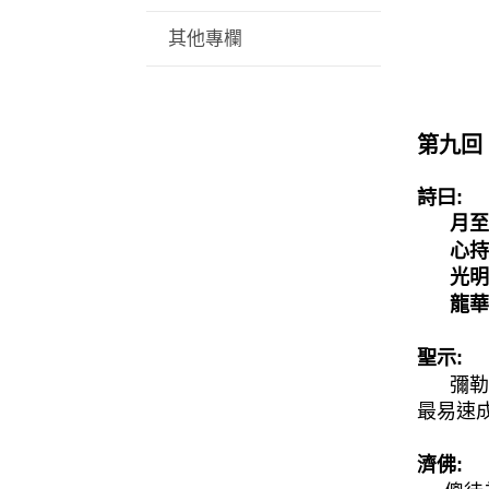
其他專欄
第九回
詩曰:
月至
心持
光明
龍華
聖示:
彌勒
最易速
濟佛: