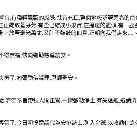
台,有種輕飄飄的感覺,梵音充耳,整個地板泛著閃亮的白
有些正綻放著芬芳,有些已結成小果實,在遙遠的盡頭,有一
身上放著毫光萬丈,又肚子鼓鼓的仙真,正朝向我們走來....
得無禮,快向彌勒慈尊請安。
禮了,向彌勒佛請罪,恩師聖安。
,濟佛奉旨帶領人間正鸞,一探彌勒淨土,有失遠迎,還請
氣了,今日叨擾還請代為安排訪士,列入金篇,以收勸化之效