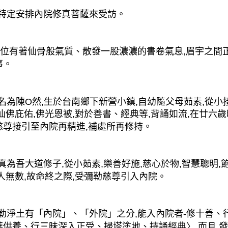
定安排內院修真菩薩來受訪。
位有著仙骨般氣質、散發一股濃濃的書卷氣息,眉宇之間正
事。
為陳O然,生於台南鄉下新營小鎮,自幼隨父母茹素,從小
仙佛庇佑,佛光恩被,對於善書、經典等,背誦如流,在廿六
慈尊接引至內院再精進,補處所再修持。
吾大道修子,從小茹素,樂善好施,慈心於物,智慧聰明,飽
人無數,故命終之際,受彌勒慈尊引入內院。
淨土有「內院」、「外院」之分,能入內院者-修十善、行
華供養、行三昧深入正受、掃塔塗地、持誦經典〉,而且,