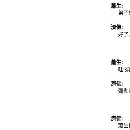
蕭生:
弟子只
濟佛:
好了,
蕭生:
哇!須
濟佛:
彌勒淨
濟佛:
蕭生快