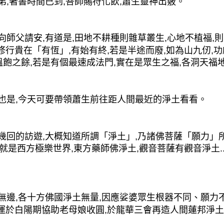
,著書時間已到,吾師賜符化飲,蕭生靈神出竅。
師父請安,有道是,田地不耕種則雜草叢生,心地不植福,則
修行貴在「有恆」,有始有終,若是半途而廢,如為山九仞,功
飽之餘,若是有個最速成法門,實在是眾生之福,各洞天福地
是,今天可要帶領蕭生前往距人間最近的淨土看看。
回的訪遊,大概知道所調「淨土」,乃諸佛菩薩「願力」所
也就是西方極樂世界,東方藥師佛淨土,觀音菩薩有觀音淨土.
邊,各十方佛國淨土無量,因應娑婆眾生根器不同、願力不
應運於白陽期協助老母娘收圓,於龍華三會再造人間蓮邦淨