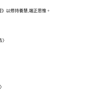
》以修持養慧,端正思惟。
去〉
〉