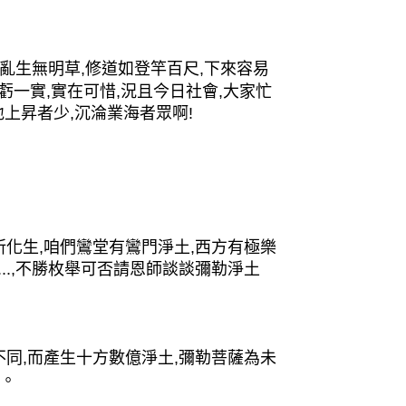
亂生無明草,修道如登竿百尺,下來容易
虧一實,實在可惜,況且今日社會,大家忙
上昇者少,沉淪業海者眾啊!
化生,咱們鸞堂有鸞門淨土,西方有極樂
...,不勝枚舉可否請恩師談談彌勒淨土
同,而產生十方數億淨土,彌勒菩薩為未
土。