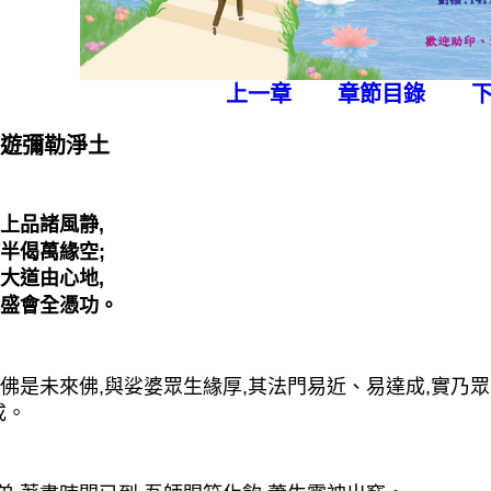
上一章
章節目錄
 遊彌勒淨土
上品諸風静,
半偈萬緣空;
大道由心地,
盛會全憑功。
佛是未來佛,與娑婆眾生緣厚,其法門易近、易達成,實乃眾
成。