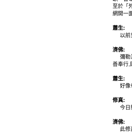
至於「外
網開一
蕭生:
以前只
濟佛:
彌勒法
善奉行
蕭生:
好像也
修真:
今日簡
濟佛:
此修真