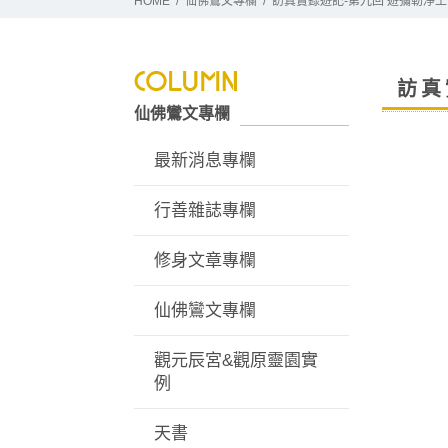
HOME
仙佛鸞文專欄
訪真實錄遊記-第九回 遊彌勒淨土
訪真
仙佛鸞文專欄
最新消息專欄
行善雜誌專欄
修身文章專欄
仙佛鸞文專欄
觀元辰宮&觀原靈園實
例
天書