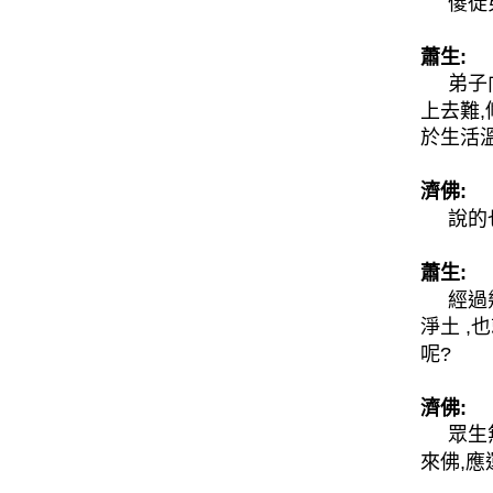
傻徒弟
蕭生:
弟子向
上去難,
於生活溫
濟佛:
說的也
蕭生:
經過幾
淨土 ,
呢?
濟佛:
眾生無
來佛,