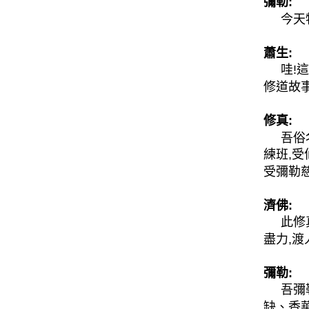
彌勒:
今天特
蕭生:
哇!這
修道故
修真:
吾俗名
練班,受
受彌勒
濟佛:
此修真為
盡力,渡
彌勒:
吾彌勒
缺、香