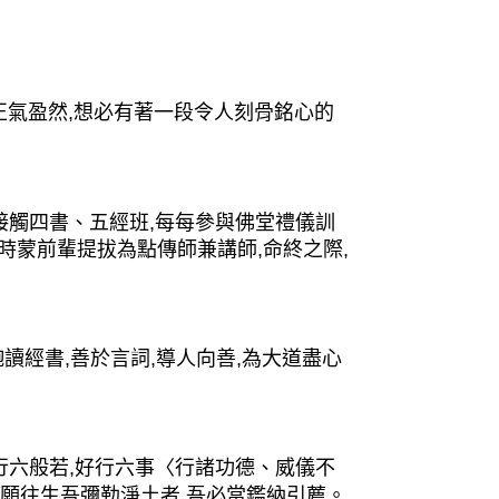
氣盈然,想必有著一段令人刻骨銘心的
接觸四書、五經班,每每參與佛堂禮儀訓
歲時蒙前輩提拔為點傳師兼講師,命終之際,
讀經書,善於言詞,導人向善,為大道盡心
六般若,好行六事〈行諸功德、威儀不
發願往生吾彌勒淨土者,吾必當鑑納引薦。