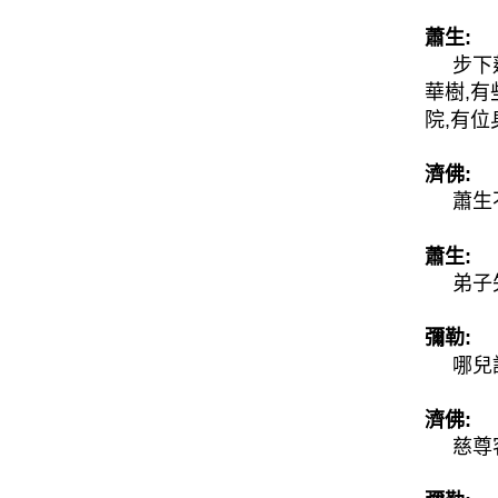
蕭生:
步下蓮
華樹,
院,有位
濟佛:
蕭生不
蕭生:
弟子失
彌勒:
哪兒話
濟佛:
慈尊客