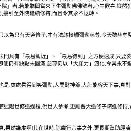
院」者,若能聽聞當來下生彌勒佛佛號者,心生歡喜,縱然犯
面,接引至外院繼續修持,而且令其永不退轉。
以為只有天道修子,才有法緣接觸彌勒慈尊,今天聽慈尊聖
門具有「最易親近」、「最易得到」之方便速成,只要娑
,即便仍有缺點未圓滿,慈尊仍以「大願力」渡化,令其永不
是,處處看得到笑彌勒,人間財神爺,大肚能容天下事,真對
述陽世修道過程,供世人參考,更願吾大道修子精進修持,
,果然謙虛啊!其在世時,除廣行六事之外,更長期幫助經濟