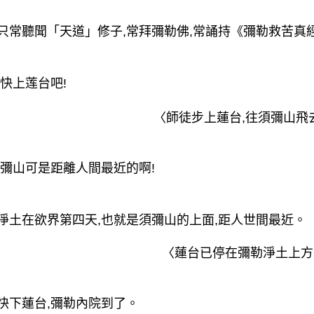
常聽聞「天道」修子,常拜彌勒佛,常誦持《彌勒救苦真經
快上莲台吧!
〈師徒步上蓮台,往須彌山飛
彌山可是距離人間最近的啊!
土在欲界第四天,也就是須彌山的上面,距人世間最近。
〈蓮台已停在彌勒淨土上方
下蓮台,彌勒內院到了。