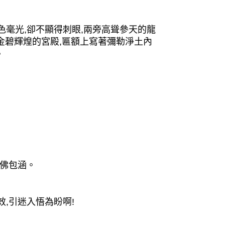
色毫光,卻不顯得刺眼,兩旁高聳參天的龍
座金碧輝煌的宮殿,匾額上寫著彌勒淨土內
。
濟佛包涵。
,引迷入悟為盼啊!