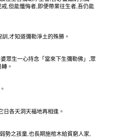
戒,但能懺悔者,即便帶業往生者,吾仍能
訓,才知道彌勒淨土的殊勝。
婆眾生一心持念「當來下生彌勒佛」,眾
退轉。
。
它日各天洞天福地再相逢。
弱勢之孩童,也長期施棺木給貧窮人家,