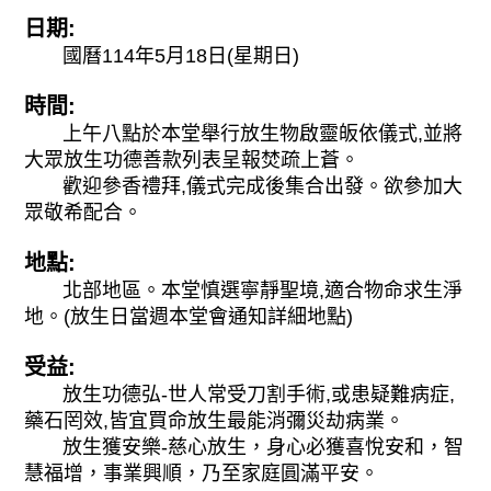
日期:
國曆114年5月18日(星期日)
時間:
上午八點於本堂舉行放生物啟靈皈依儀式,並將
大眾放生功德善款列表呈報焚疏上蒼。
歡迎參香禮拜,儀式完成後集合出發。欲參加大
眾敬希配合。
地點:
北部地區。本堂慎選寧靜聖境,適合物命求生淨
地。(放生日當週本堂會通知詳細地點)
受益:
放生功德弘-世人常受刀割手術,或患疑難病症,
藥石罔效,皆宜買命放生最能消彌災劫病業。
放生獲安樂-慈心放生，身心必獲喜悅安和，智
慧福增，事業興順，乃至家庭圓滿平安。