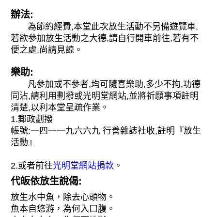
辦法:
為節約經費,本堂此次放生活動不另備遊覽車,
若欲參加放生活動之大德,請自行開車前往,若有不
便之處,尚請見諒。
樂助:
凡參加或不參者,均可隨喜樂助,多少不拘,功德
同沾,請利用劃撥或光明堂網站,並將祈願事項註明
清楚,以利本堂呈疏作業。
1.郵政劃撥
帳號:一四一一九六六九 行善雜誌社收,註明『放生
活動』
2.或者前往
光明堂網站捐款
。
代皈依放生說偈:
放生水中魚，除去心頭物。
魚本自悠游，為何入口腹。