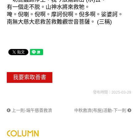
有一個走不脱。山神水將來救牠。
唵。倪喇。倪啊。摩訶倪啊。倪多啊。娑婆訶。
南無大慈大悲救苦救難觀世音菩薩。 (三稱)
我要索取善書
發布時間：2025-03-29
上一則-端午慈善救濟
中秋救濟(布施)活動-下一則