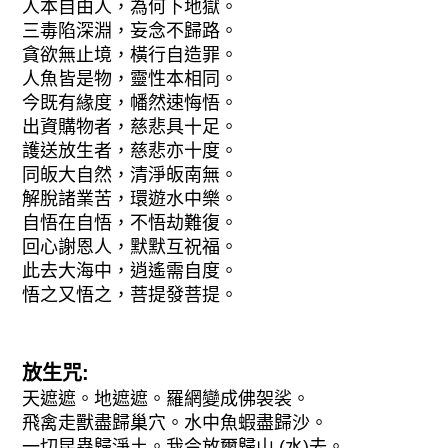
人本自由人，為何下地獄。
三毒陷深淵，妄念不歸路。
貪欲無止境，橫行自造罪。
人魚皆是物，靈性本相同。
今既有緣度，幡然速悔悟。
出資購物者，慈悲具十足。
護送放生者，慈悲亦十度。
同皈大自然，清淨皈南無。
解脫諸業苦，環遊水中樂。
自悟在自悟，不悟劫難復。
回心謝恩人，默默互祝福。
此去大海中，逍遙需自度。
悟之又悟之，菩提發菩提。
放生咒:
天遮遮。地遮遮。羅網變成佛袈裟。
飛禽走獸盡歸巢穴。水中魚蝦盡歸沙。
一切昆蟲歸淨土。我今放爾歸山 (水)去。