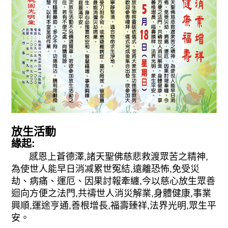
放生活動
緣起:
感恩上蒼德澤,諸天聖佛慈悲救渡眾苦之精神,
為使世人能早日消减累世冤結,遠離恐怖,免受災
劫、病痛、運厄、因果討報牽纏,今以慈心放生眾善
迴向方便之法門,共禱世人消災解業,身體健康,事業
興順,運途亨通,善根增長,福壽臻祥,法界光明,眾生平
安。