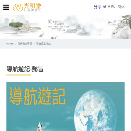
分享
简体
HOME
仙佛鸞文專欄
導航遊記-懿旨
導航遊記-懿旨