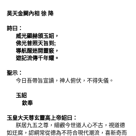
昊天金闕內相 徐 降
詩曰：
威光顯赫頒玉詔，
佛光普照天旨到;
導航醒迷開靈竅，
遊記流傳千年耀。
聖示：
今日吾帶旨宣讀，神人俯伏，不得失儀。
玉詔
欽奉
玉皇大天尊玄靈高上帝詔曰：
朕居九五之尊，細觀今世道人心不古，視道德
如迂腐，認綱常從德為不符合現代潮流，喜新奇而