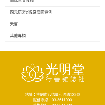
仙佛鸞文專欄
觀元辰宮&觀原靈園實例
天書
其他專欄
地址：桃園市八德區和強路123號
服務專線：
03-3611000