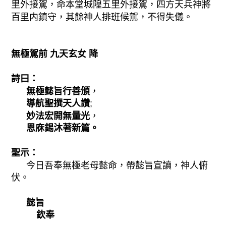
里外接駕，命本堂城隍五里外接駕，四方天兵神將
百里内鎮守，其餘神人排班候駕，不得失儀。
無極駕前 九天玄女 降
詩曰：
無極懿旨行善頒
，
導航聖撰天人讚
;
妙法宏開無量光
，
恩庥錫沐著新篇。
聖示：
今日吾奉無極老母懿命，帶懿旨宣讀，神人俯
伏。
懿旨
欽奉