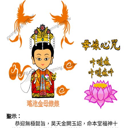
聖示：
恭迎無極懿旨，昊天金闕玉詔，命本堂福神十