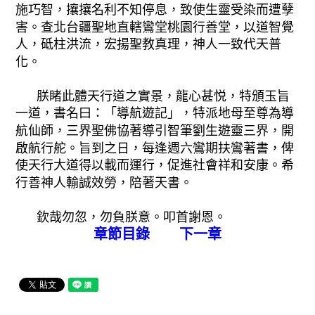
施巧智，攘攘名利不知停息，致使生靈受染而遭孽
害。查北台疆聖地直轄鸞堂桃園行善堂，以道智覺
人，砥柱洪流，宏揚聖教真理，神人一致代天普
化。
朕睹此體天行道之實景，龍心甚悦，特頒玉旨
一道，書名曰：「導航遊記」，特派地母至尊為導
航仙師，三界聖佛協著導引智筆劉生遊靈三界，開
啟航行舵。旨到之日，每逢週六鸞期扶鸞著書，俾
使天行大道得以載而運行，促進社會祥和安康。希
行善神人輸誠效勞，陪著天書。
欽哉勿忽，勿負朕意。叩首謝恩。
章節目錄
下一章