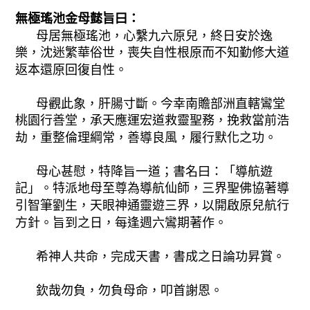
無極瑤池金母懿旨曰：
母居無極瑤池，心繫九六原兒，終日安於逸
樂，沈迷繁華俗世，喪失自性根原而不知勤修大道
返本還原回復自性。
母觀此象，肝腸寸斷。今幸南贍部洲直轄鸞堂
桃園行善堂，承天應運宏道救靈聖務，挽救當前浩
劫，重整倫理綱常，善導良風，履行默化之功。
母心甚慰，特降旨一道；書名曰：「導航遊
記」。特派地母至尊為導航仙師，三界聖佛協著導
引智筆劉生，天眼神通靈遊三界，以開啟原兒航行
方針。旨到之日，每逢週六鸞期著作。
希神人共命，完成天書，書成之日論功昇賞。
欽哉勿負，勿負母命，叩首謝恩。