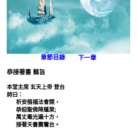
章節目錄
下一章
恭接著書 懿旨
本堂主席 玄天上帝 登台
詩曰：
祈安植福法會開，
恭迎聖佛降蓬萊;
萬丈毫光遍十方，
接著天書震鸞台。