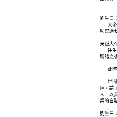
劉生曰
大帝
助靈過
東嶽大
往生
脫體之
此時
世間
陣，請
人，以
業的盲
劉生曰