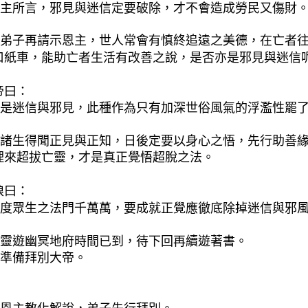
主所言，邪見與迷信定要破除，才不會造成勞民又傷財
弟子再請示恩主，世人常會有慎終追遠之美德，在亡者
口紙車，能助亡者生活有改善之說，是否亦是邪見與迷信
帝曰：
是迷信與邪見，此種作為只有加深世俗風氣的浮濫性罷
諸生得聞正見與正知，日後定要以身心之悟，先行助善
理來超拔亡靈，才是真正覺悟超脫之法。
娘曰：
度眾生之法門千萬萬，要成就正覺應徹底除掉迷信與邪
靈遊幽冥地府時間已到，待下回再續遊著書。
準備拜別大帝。
：