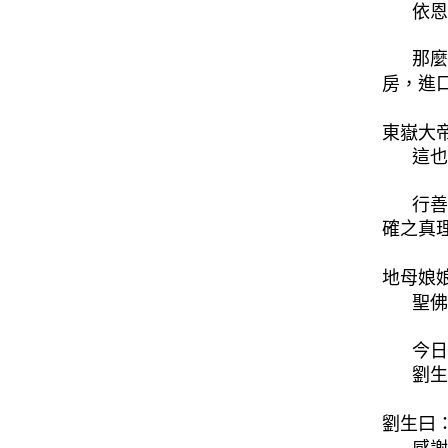
依恩
那麼
房，進
東嶽大
這也
行善
確之真
地母娘
聖佛
今日
劉生
劉生曰