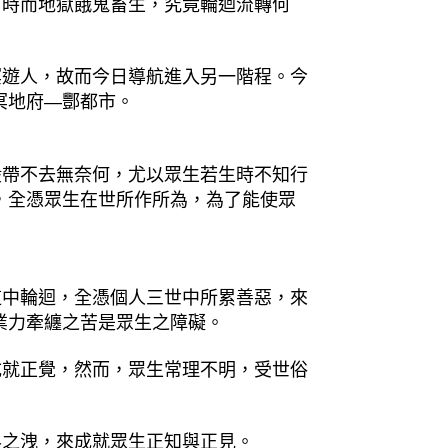
，時而地獄餓鬼畜生，究竟輪迴流轉何
冥遊人，故而今日導航進入另一階程。今
冥地府—酆都市。
般帶不去無奈何，尤以眾生若生時不知行
，全憑眾生在世所作所為，為了能使眾
道中輪迴，全憑個人三世中所累善惡，來
業力牽纏之苦是眾生之障礙。
成就正覺，然而，眾生常理不明，受世俗
界之洩，來成就眾生正知與正見。