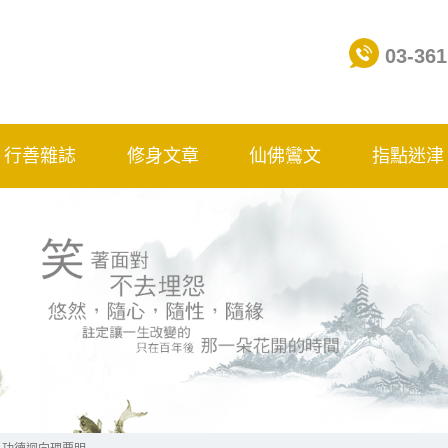
03-361
行善雜誌
修身文章
仙佛鸞文
指點迷津