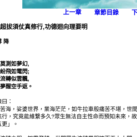
上一章
章節目錄
 超拔須仗真修行,功德迴向理要明
 降
莫測如夢幻,
紛飛如電閃;
流轉似雲飄,
夢醒空手返。
娘曰：
苦海，娑婆世界，業海茫茫，如牛拉車般痛苦不堪，世
航行，究竟能維繫多久?眾生無法自主性命而預知未來，
五更」。