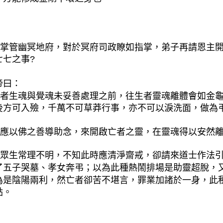
：
掌管幽冥地府，對於冥府司政瞭如指掌，弟子再請恩主
七七之事?
帝曰：
者生魂與覺魂未妥善處理之前，往生者靈魂離體會如金
後方可入殮，千萬不可草莽行事，亦不可以淚洗面，做為
應以佛之善導助念，來開啟亡者之靈，在靈魂得以安然
眾生常理不明，不知此時應清淨齋戒，卻請來道士作法
了五子哭墓、孝女奔弔；以為此種熱鬧排場是助靈超脫，
為是陰陽兩利，然亡者卻苦不堪言，罪業加諸於一身，此
點。
：