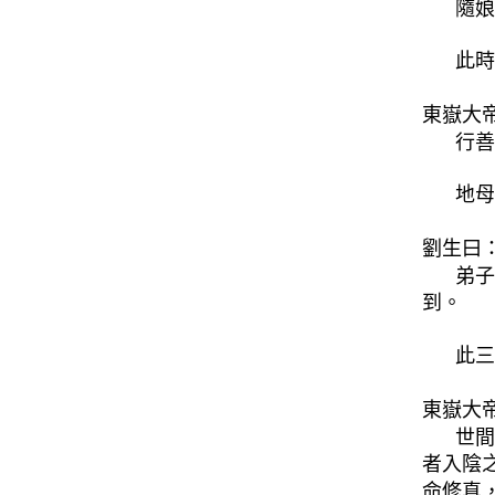
隨娘
此時
東嶽大
行善
地母
劉生曰
弟子
到。
此三
東嶽大
世間
者入陰
命修真