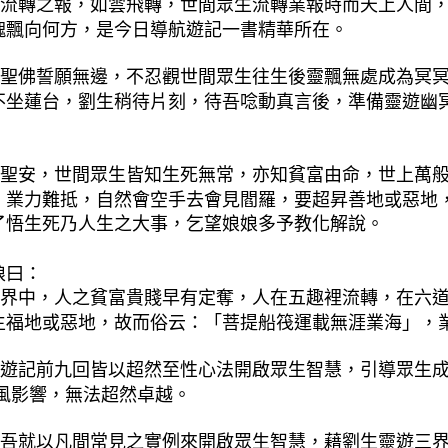
流轉之報，如雲飛轉，世間眾生流轉業報時而天上人間
魄飄向何方，是今日導航遊記一書精華所在。
聖佛誓願無邊，不忍觀世間眾生往生後靈飄無處成為冥
不坐蓮台，劉生稍待片刻，待吾唸動真言後，準備靈遊幽
：
聖安，世間眾生皆知生死無常，亦知貧富由命，世上萬
，業力難抵，自然會空手去會見閻羅，要超昇善地或惡地
了悟生死乃人生之大事，乞望娘娘多予教化解說。
娘曰：
界中，人之貧富貴賤早有定奪，人在五趣裡流轉，在六
生福地或惡地，故而俗云：「菩提船筏運載無涯業海」，
遊記前九回皆以超然至性心法開啟眾生智慧，引導眾生
 風影響，無法超然卓越。
吾就以凡間常見之實例來開啟眾生智慧，藉劉生靈遊三