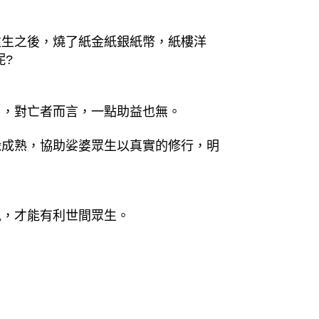
。
往生之後，燒了紙金紙銀紙幣，紙樓洋
呢?
了，對亡者而言，一點助益也無。
緣成熟，協助娑婆眾生以真實的修行，明
風，才能有利世間眾生。