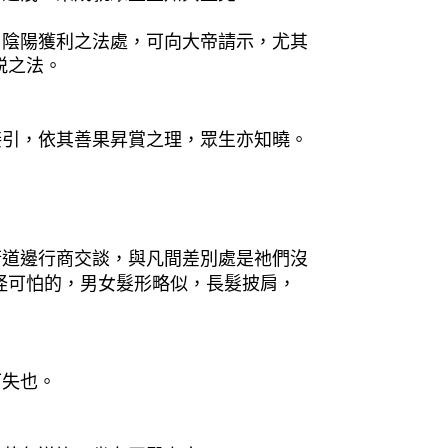
，陰陽獲利之法處，可向大帝請示，尤其
脱之法。
接引，依其善果昇賞之理，眾生亦知曉。
街道邊行商交談，與凡間差別處是祂們沒
怪可怕的，男女髮形略似，長髮披肩，
可失也。