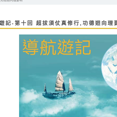
,功德迴向理要明
遊記-第十回 超拔須仗真修行,功德迴向理