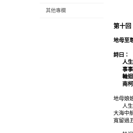
其他專欄
第十回
地母至尊
詩曰：
人生
事事
輪迴
南柯
地母娘
人生
大海中
寬留過