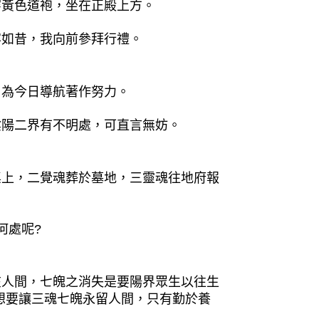
穿黃色道袍，坐在正殿上方。
容如昔，我向前參拜行禮。
，為今日導航著作努力。
陰陽二界有不明處，可直言無妨。
桌上，二覺魂葬於墓地，三靈魂往地府報
何處呢?
在人間，七魄之消失是要陽界眾生以往生
想要讓三魂七魄永留人間，只有勤於養