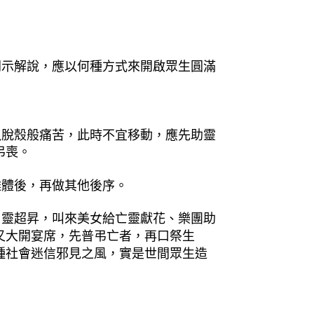
開示解說，應以何種方式來開啟眾生圓滿
龜脫殼般痛苦，此時不宜移動，應先助靈
弔喪。
離體後，再做其他後序。
引靈超昇，叫來美女給亡靈獻花、樂團助
又大開宴席，先普弔亡者，再口祭生
種社會迷信邪見之風，實是世間眾生造