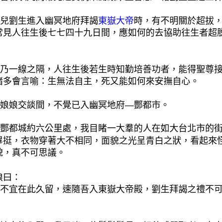
兒劉生進入幽冥地府拜謁
東嶽大帝
時，有不明關於超拔
常見人往生後七七四十九日間，應如何的去協助往生者超
：
乃一線之隔，人往生後若生時知勤培善功者，能得聖尊
諸多會言喻：生無法自主，死又能如何來安撫自心。
娘娘交談間，不覺已入幽冥地府—酆都市。
酆都城約六公里處，我目睹一大羣的人在如大台北市的
畢挺，衣物穿著大不相同，面貌之光呈青白之狀，看起來
貌，真不可思議。
娘曰：
不宜在此久留，速隨吾入東嶽大帝殿，劉生拜謁之禮不
：