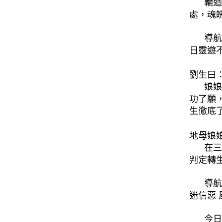
輪迴
處，魂
導航
日靈遊
劉生曰
娘娘
功了願
生徹底
地母娘
在三
判定轉
導航
迷信惡
今日