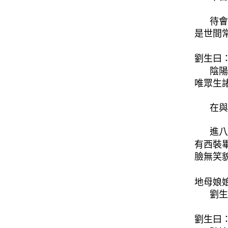
待會
是世間
劉生曰
陰陽
唯眾生
在與
進八
有西裝
臉無笑
地母娘
劉生
劉生曰