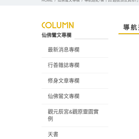
HOME
仙佛鸞文專欄
導航遊記-第十回 超拔須仗真修行
導航
仙佛鸞文專欄
最新消息專欄
行善雜誌專欄
修身文章專欄
仙佛鸞文專欄
觀元辰宮&觀原靈園實
例
天書