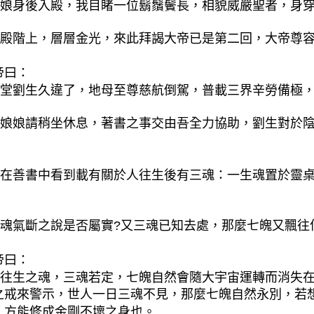
娘身後入殿，我目睹一位鬍鬚鬢長，相貌威嚴聖者，身
殿階上，層層金光，來此拜謁大帝已是第二回，大帝尊
帝曰：
堂劉生久違了，地母至尊慈航倒駕，普載三界辛勞備極
娘娘請稍坐休息，著書之事交由吾全力協助，劉生對於
：
在善書中看到載有關於人往生後有三魂：一生魂置於靈
魂氣斷之說是否屬實?又三魂已知去處，那麼七魄又飄往
帝曰：
往生之魂，三魂若定，七魄自然會隨大宇宙運轉而消失
之戒來警示，世人一日三魂不見，那麼七魄自然永別，若
，方能修成金剛不壞之身也。