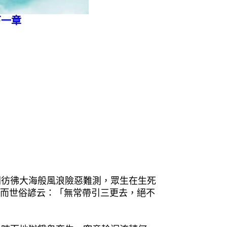
下一章
間彷彿大海般風浪險惡難測，眾生在生死
故而世俗諺云：「無常帶引三更去，絕不