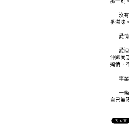
那一刻
沒有有
番滋味
愛情的
愛迪生
仲卿蘭
殉情，
事業需
一條條
自己無