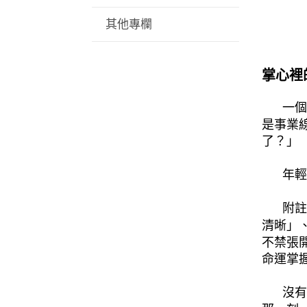
其他專欄
掌心裡
一個年
是事業
了？」
年輕人
附註：
清晰」
不禁張
命運掌
沒有顯