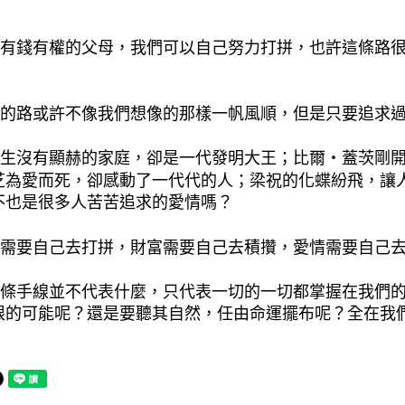
。
錢有權的父母，我們可以自己努力打拼，也許這條路很
。
路或許不像我們想像的那樣一帆風順，但是只要追求過
沒有顯赫的家庭，卻是一代發明大王；比爾・蓋茨剛開
芝為愛而死，卻感動了一代代的人；梁祝的化蝶紛飛，讓
不也是很多人苦苦追求的愛情嗎？
要自己去打拼，財富需要自己去積攢，愛情需要自己去
手線並不代表什麼，只代表一切的一切都掌握在我們的
限的可能呢？還是要聽其自然，任由命運擺布呢？全在我