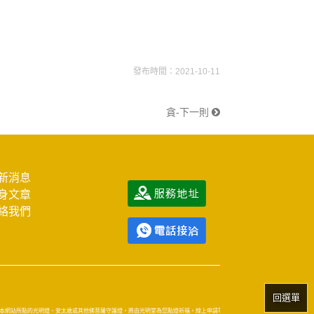
發布時間：2021-10-11
貪-下一則
新消息
身文章
絡我們
回選單
本網站所點的光明燈、安太歲或其他佛菩薩守護燈，將由光明堂為您點燈祈福。線上申請等同親點非虛擬點燈，可憑點燈通知函