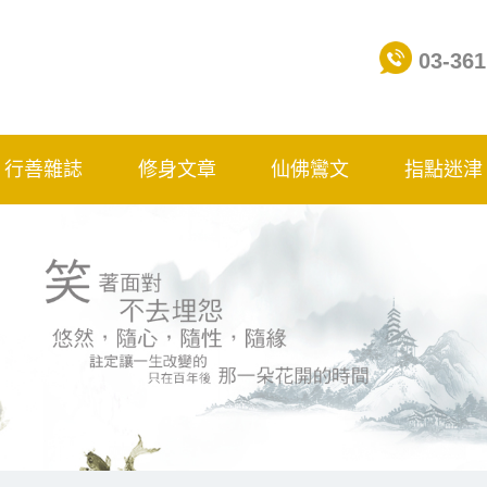
03-361
行善雜誌
修身文章
仙佛鸞文
指點迷津