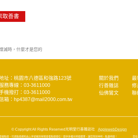
索取善書
-燈滅時，什麼才是您的
地址：桃園市八德區和強路123號
關於我們
最
服務專線：
03-3611000
行善雜誌
修
手機撥打：
03-3611000
仙佛鸞文
聯
信箱：
hp4387@mail2000.com.tw
© Copyright All Rights Reserved光明堂行善雜誌社
ApplewebDesign
擬點燈，可憑點燈通知函上序號親到現場查看點燈燈位！提供多種光明燈選擇，讓您拜對神明，點盞明燈！
您在