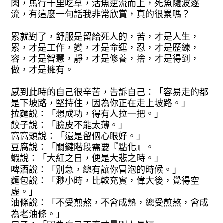
肉，馬行千里吃草，活魚逆流而上，死魚
隨波逐
流，有這麼一句話我非常欣賞，真
的很累嗎？
累就對了，舒服是留給死人的
，苦，才是人生，
累，才是工作，變，才
是命運，忍，才是歷練，
容，才是智慧，
靜，才是修養，捨，才是得到，
做，才是
擁有。
感到此時的自己很辛苦，告訴自己
：「容易走的都
是下坡路，堅持住，因為
你正在走上坡路。」
拉麵說：「想成功，
得有人拉一把。」
餃子說：「臉皮不能太
薄。」
窩窩頭說：「還是留個心眼好。」
豆腐說：「關鍵階段需要『點化』。
蝦
說：「大紅之日，便是大悲之時。」
啤酒
說：「別急，總有讓你冒泡的時候。」
麵
包說：「渺小時，比較充實，偉大後，覺
得空
虛。」
油條說：「不受煎熬，不會成
熟，總受煎熬，會成
為老油條。」