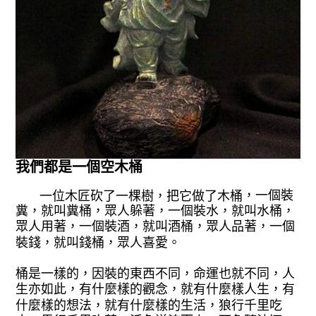
我們都是一個空木桶
一位木匠砍了一棵樹，把它做了木桶
，一個裝
糞，就叫糞桶，眾人躲著，一個
裝水，就叫水桶，
眾人用著，一個裝酒，
就叫酒桶，眾人品著，一個
裝錢，就叫錢
桶，眾人喜愛。
桶是一樣的，因裝的東西
不同，命運也就不同，人
生亦如此，有什
麼樣的觀念，就有什麼樣人生，有
什麼樣
的想法，就有什麼樣的生活，狼行千里吃