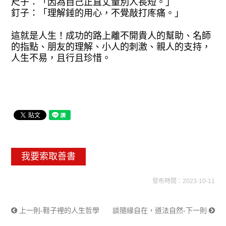
尺子：
「因為自己正直丈量別人長短。」
釘子：
「理解錘的用心，不覺敲打庝痛。」
這就
是人生！成功的路上離不開貴人的幫助、
名師
的指點、朋友的理解、小人的刺激、
親人的支持，
人生不易，且行且珍惜。
我要索取善書
發布時間：2023-10-11
上一則-鞋子裡的人生哲學
談隨緣自在，道法自然-下一則