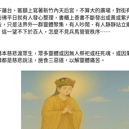
：
下蓮台，匾額上寫著新竹內天后宮，不算大的廣場，對街
彷彿平日就有人發心整理，書櫃上善書不斷發出或黃或紫
去，只是法界外一群靈體聚集，有人吵鬧、有人靜靜站立
，這一望不下於百人，怎麼不見兵馬管管秩序⋯⋯
：
佛本慈悲渡眾生，眾多靈體或因無人祭祀或枉死魂，或因
佛都是慈悲說法，施食三惡道，以解靈體痛苦。