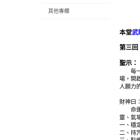
其他專欄
本堂
武
第三回
聖示：
每
場，開
人願力
財神曰
命
靈、氣
一、穩
二、持