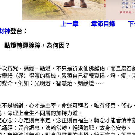
上一章
章節目錄
下
財神
登台：
 點燈轉運除障，為何因？
一次持咒、誦經、點燈，不只是祈求仙佛護佑，而且感召
啟靈體（界）得渡的契機，累積自己福報資糧。燈、燭、
的媒介，例如：光明燈、智慧燈、姻緣燈⋯⋯
：
運不是絕對，心才是主宰，命運可轉者，唯有修善、修心
場、命理上產生不同層的加持力道。
定心念：心定則萬事定，念正則百福生，轉念才能看清事
咒誦經：咒音調息，法輪常轉，暢通氣脈，故身心安泰。