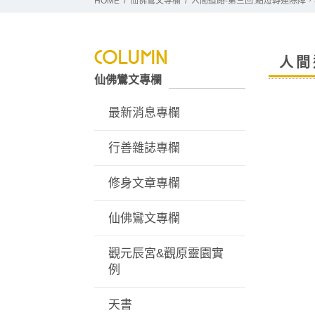
HOME
仙佛鸞文專欄
人間道路-第三回:點燈轉運除障
人間
仙佛鸞文專欄
最新消息專欄
行善雜誌專欄
修身文章專欄
仙佛鸞文專欄
觀元辰宮&觀原靈園實
例
天書