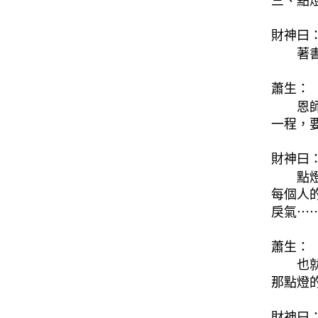
三、點
財神曰
著
蕭生：
恩
一程，
財神曰
點
每個人
戾氣⋯
蕭生：
也
那點燈
財神曰