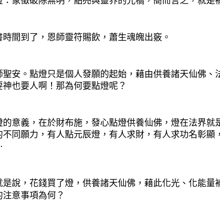
燈：象徵破除無明，點亮與靈界的光橋，簡而言之，就是
：
書時間到了，恩師靈符賜飲，蕭生魂魄出竅。
師聖安。點燈只是個人發願的起始，藉由供養諸天仙佛、
要神也要人啊！那為何要點燈呢？
：
燈的意義，在於財布施，發心點燈供養仙佛，燈在法界就
的不同願力，有人點元辰燈，有人求財，有人求功名彰顯
⋯
就是說，花錢買了燈，供養諸天仙佛，藉此化光、化能量
的注意事項為何？
：