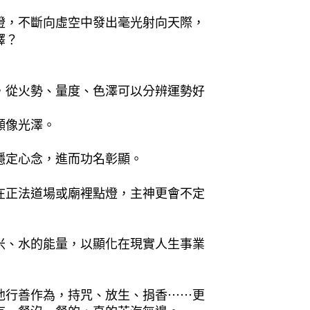
燈，不斷向虛空中發出毫光射向天際，
釋？
，從火勢、量度、色澤可以分辨運勢好
顯像光澤。
穩定心念，進而功名彰顯。
在正法道場或廟裡點燈，主神更會不定
米、水的能量，以顯化在現實人生事業
他行善作為，持咒、放生、捐香⋯⋯更