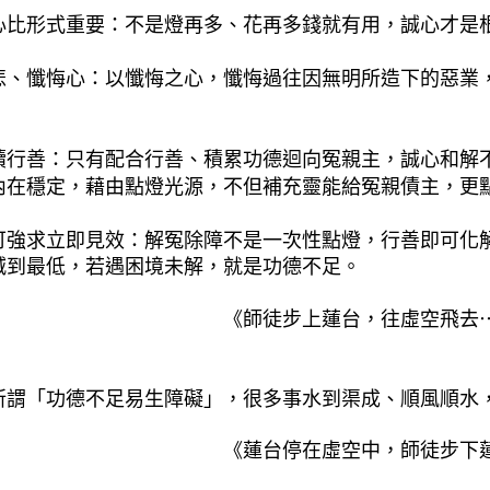
心比形式重要：不是燈再多、花再多錢就有用，誠心才是
悲、懺悔心：以懺悔之心，懺悔過往因無明所造下的惡業
續行善：只有配合行善、積累功德迴向冤親主，誠心和解
內在穩定，藉由點燈光源，不但補充靈能給冤親債主，更
可強求立即見效：解冤除障不是一次性點燈，行善即可化
減到最低，若遇困境未解，就是功德不足。
《師徒步上蓮台，往虛空飛去
：
所謂「功德不足易生障礙」，很多事水到渠成、順風順水
《蓮台停在虛空中，師徒步下