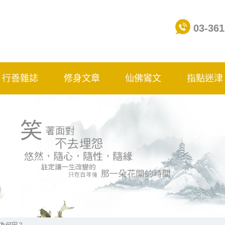
03-361
行善雜誌
修身文章
仙佛鸞文
指點迷津