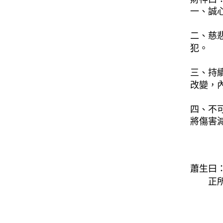
一、誠
二、慈
犯。
三、持
改變，
四、不
將傷害
蕭生曰
正