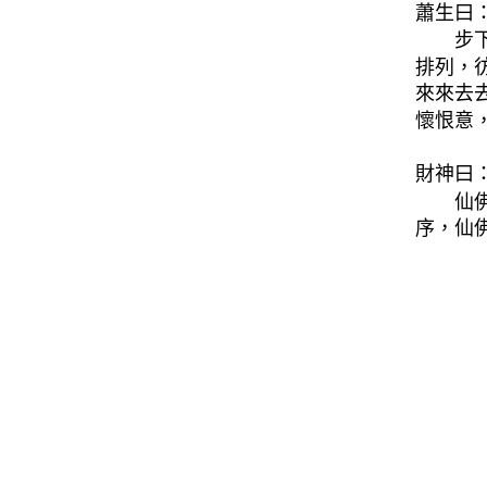
蕭生曰
步
排列，
來來去
懷恨意
財神曰
仙
序，仙