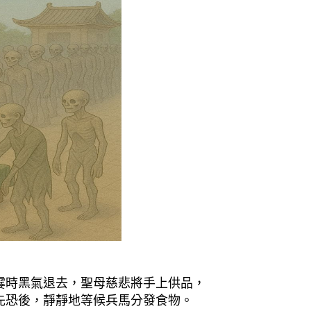
霎時黑氣退去，聖母慈悲將手上供品，
先恐後，靜靜地等候兵馬分發食物。