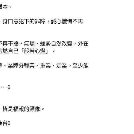
根本。
，身口意犯下的罪障，誠心懺悔不再
不再干擾，氣場、運勢自然改變，外在
點燃自己「般若心燈」。
解。業障分輕業、重業、定業。至少能
⋯⋯》
，皆是福報的顯像。
蓮台》