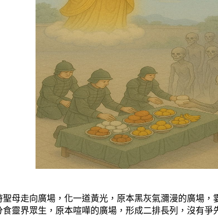
：
時聖母走向廣場，化一道黃光，原本黑灰氣瀰漫的廣場，
分食靈界眾生，原本喧嘩的廣場，形成二排長列，沒有爭