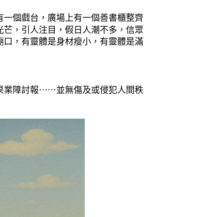
有一個戲台，廣場上有一個善書櫃整齊
光芒，引人注目，假日人潮不多，信眾
廟口，有靈體是身材瘦小，有靈體是滿
果業障討報⋯⋯並無傷及或侵犯人間秩