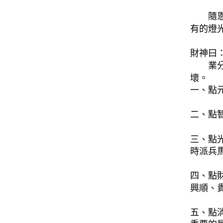
隨
有的燈
財神曰
業
壞。
一、點
二、點
三、點
時派兵
四、點
興順、
五、點