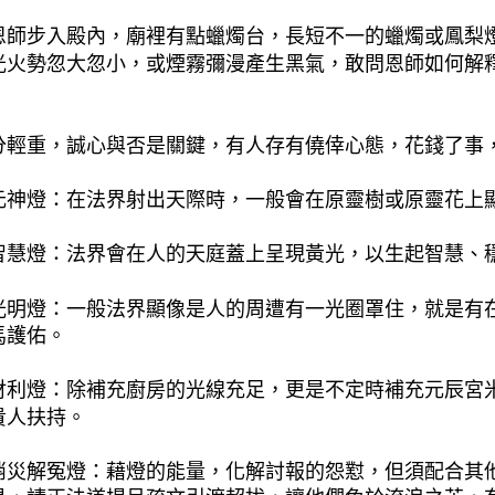
恩師步入殿內，廟裡有點蠟燭台，長短不一的蠟燭或鳳梨
光火勢忽大忽小，或煙霧彌漫產生黑氣，敢問恩師如何解
：
分輕重，誠心與否是關鍵，有人存有僥倖心態，花錢了事
元神燈：在法界射出天際時，一般會在原靈樹或原靈花上
智慧燈：法界會在人的天庭蓋上呈現黃光，以生起智慧、
光明燈：一般法界顯像是人的周遭有一光圈罩住，就是有
馬護佑。
財利燈：除補充廚房的光線充足，更是不定時補充元辰宮
貴人扶持。
消災解冤燈：藉燈的能量，化解討報的怨懟，但須配合其