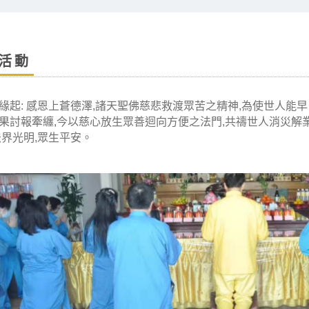
活動
緣起: 感恩上蒼德澤,諸天聖佛慈悲救渡眾苦之精神,為使世人能
果討報牽纏,今以慈心放生眾善迴向方便之法門,共禱世人消災解業,
法界光明,眾生平安。