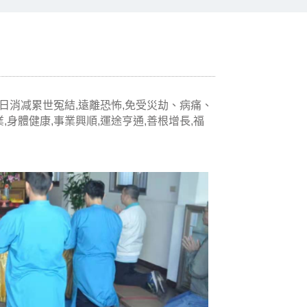
早日消减累世冤結,遠離恐怖,免受災劫、病痛、
身體健康,事業興順,運途亨通,善根增長,福