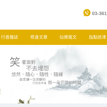
03-361
行善雜誌
修身文章
仙佛鸞文
指點迷津