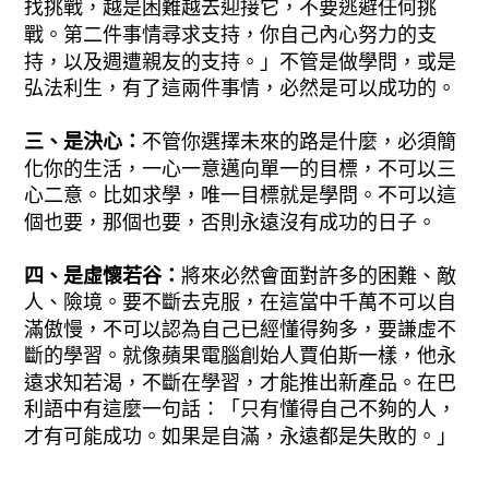
找挑戰，越是困難越去迎接它，不要逃避任何挑
戰。第二件事情尋求支持，你自己內心努力的支
持，以及週遭親友的支持。」不管是做學問，或是
弘法利生，有了這兩件事情，必然是可以成功的。
三
、
是決心
：
不管你選擇未來的路是什麼，必須簡
化你的生活，一心一意邁向單一的目標，不可以三
心二意。比如求學，唯一目標就是學問。不可以這
個也要，那個也要，否則永遠沒有成功的日子。
四、是虛懷若谷：
將來必然會面對許多的困難、敵
人、險境。要不斷去克服，在這當中千萬不可以自
滿傲慢，不可以認為自己已經懂得夠多，要謙虛不
斷的學習。就像蘋果電腦創始人賈伯斯一樣，他永
遠求知若渴，不斷在學習，才能推出新產品。在巴
利語中有這麼一句話：「只有懂得自己不夠的人，
才有可能成功。如果是自滿，永遠都是失敗的。」