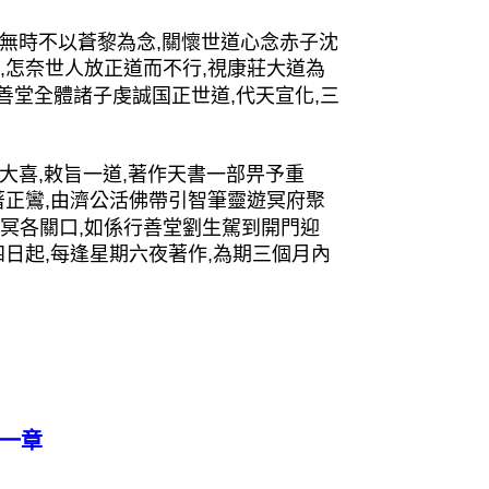
,無時不以蒼黎為念,關懷世道心念赤子沈
,怎奈世人放正道而不行,視康莊大道為
善堂全體諸子虔誠国正世道,代天宣化,三
大喜,敕旨一道,著作天書一部畀予重
著正鸞,由濟公活佛帶引智筆靈遊冥府聚
幽冥各關口,如係行善堂劉生駕到開門迎
四日起,每逢星期六夜著作,為期三個月內
一章