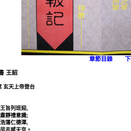
章節目錄
下
書 王詔
席 玄天上帝登台
旨列班迎,
靜禮意識;
蕩仁德澤,
志感天京。