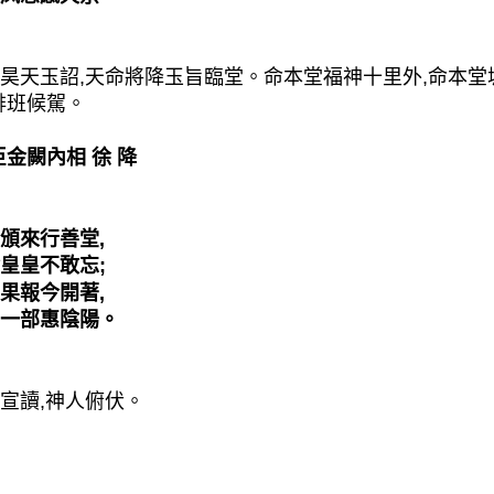
天玉詔,天命將降玉旨臨堂。命本堂福神十里外,命本堂
排班候駕。
金闕內相 徐 降
來行善堂,
皇不敢忘;
報今開著,
一部惠陰陽。
宣讀,神人俯伏。