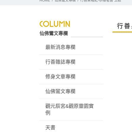
HOME
仙佛鸞文專欄
行善果報記-恭接著書 玉詔
行善
仙佛鸞文專欄
最新消息專欄
行善雜誌專欄
修身文章專欄
仙佛鸞文專欄
觀元辰宮&觀原靈園實
例
天書