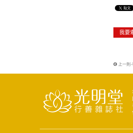
我要
上一則-