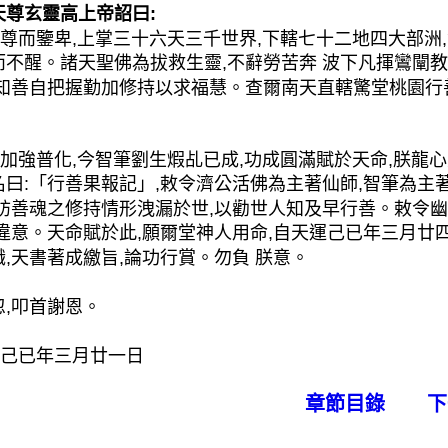
天尊玄靈高上帝詔曰:
尊而鑒卑,上掌三十六天三千世界,下轄七十二地四大部洲
而不醒。諸天聖佛為拔救生靈,不辭勞苦奔 波下凡揮鸞闡教
不知善自把握勤加修持以求福慧。查爾南天直轄驚堂桃園行
。
加強普化,今智筆劉生煆乩已成,功成圓滿賦於天命,朕龍心
名曰:「行善果報記」,敕令濟公活佛為主著仙師,智筆為主
探訪善魂之修持情形洩漏於世,以勸世人知及早行善。敕令
得違意。天命賦於此,願爾堂神人用命,自天運己已年三月廿
,天書著成繳旨,論功行賞。勿負 朕意。
忽,叩首謝恩。
己已年三月廿一日
章節目錄
下