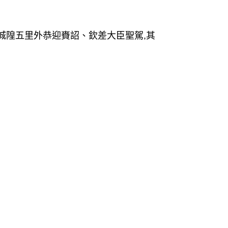
城隍五里外恭迎賚詔、欽差大臣聖駕,其