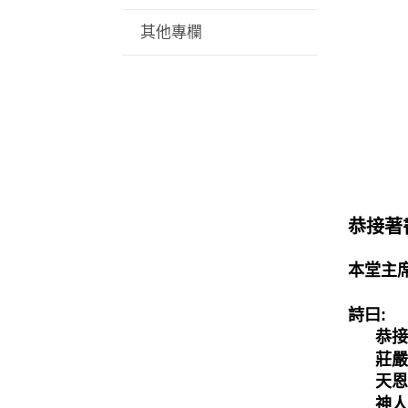
其他專欄
恭接著
本堂主
詩曰:
恭接王
莊嚴肅
天恩浩
神人凤