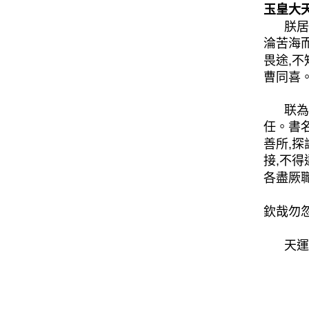
玉皇大
朕居
淪苦海
畏途,
曹同喜
联為
任。書
善所,
接,不
各盡厥職
欽哉勿
天運