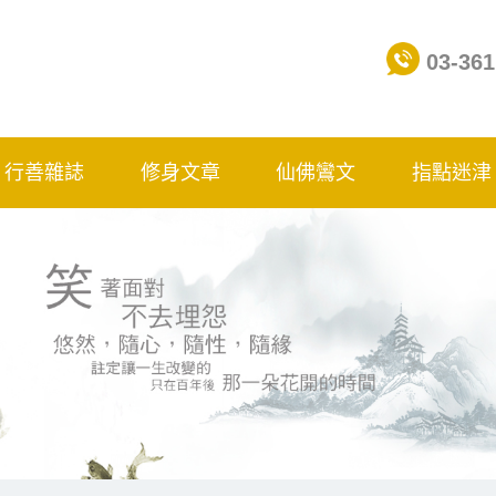
03-361
行善雜誌
修身文章
仙佛鸞文
指點迷津