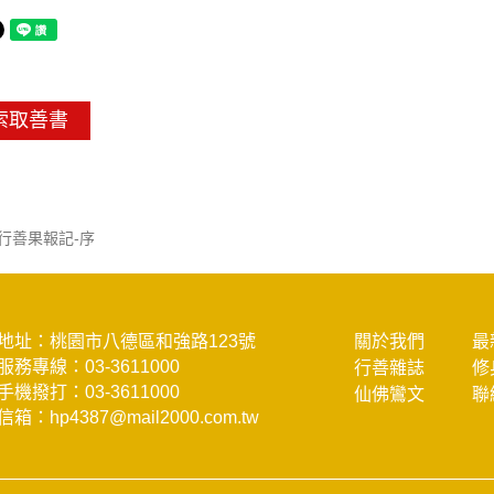
索取善書
行善果報記-序
地址：桃園市八德區和強路123號
關於我們
最
服務專線：
03-3611000
行善雜誌
修
手機撥打：
03-3611000
仙佛鸞文
聯
信箱：
hp4387@mail2000.com.tw