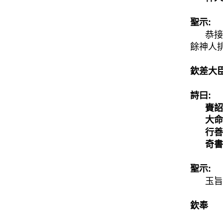
聖示:
恭接昊
餘神人
欽差大臣
詩曰:
賚詔頒
大命皇
行善果
奇書
聖示:
玉旨
欽奉