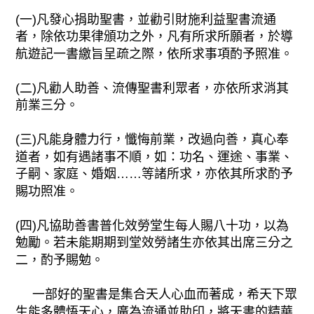
(一)凡發心捐助聖書，並勸引財施利益聖書流通
者，除依功果律頒功之外，凡有所求所願者，於導
航遊記一書繳旨呈疏之際，依所求事項酌予照准。
(二)凡勸人助善、流傳聖書利眾者，亦依所求消其
前業三分。
(三)凡能身體力行，懺悔前業，改過向善，真心奉
道者，如有遇諸事不順，如：功名、運途、事業、
子嗣、家庭、婚姻……等諸所求，亦依其所求酌予
賜功照准。
(四)凡協助善書普化效勞堂生每人賜八十功，以為
勉勵。若未能期期到堂效勞諸生亦依其出席三分之
二，酌予賜勉。
一部好的聖書是集合天人心血而著成，希天下眾
生能多體悟天心，廣為流通並助印，將天書的精華