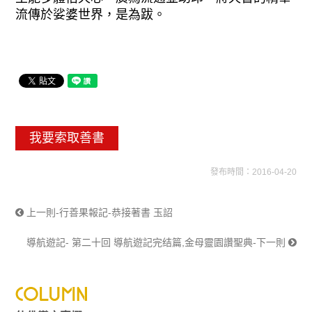
流傳於娑婆世界，是為跋。
我要索取善書
發布時間：2016-04-20
上一則-行善果報記-恭接著書 玉詔
導航遊記- 第二十回 導航遊記完结篇,金母靈園讚聖典-下一則