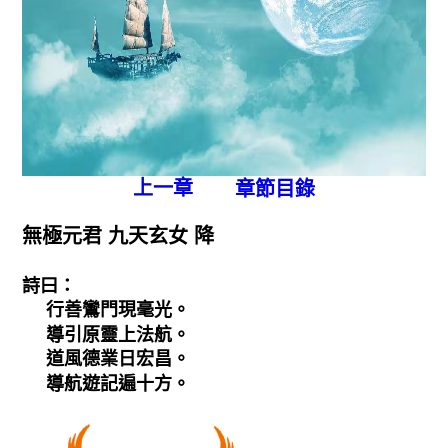
上一章
章節目錄
無極元君 九天玄女 降
詩曰：
行善鸞門現毫光。
導引原靈上法航。
道風德業日宏昌。
導航遊記遍十方。