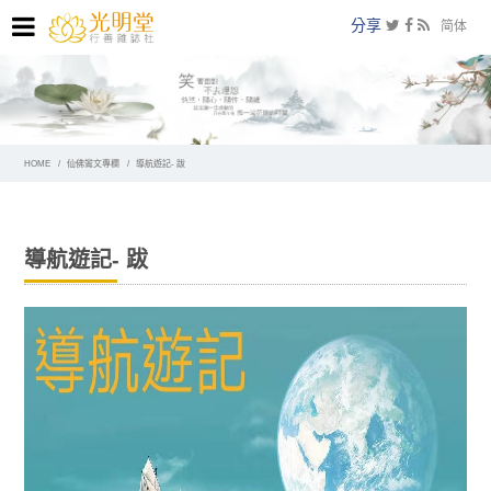
分享
简体
HOME
仙佛鸞文專欄
導航遊記- 跋
導航遊記- 跋