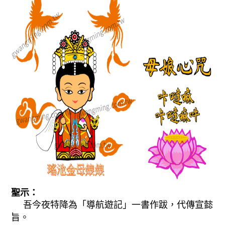
聖示：
吾今夜特降為「導航遊記」一書作跋，代傳宣懿
旨。