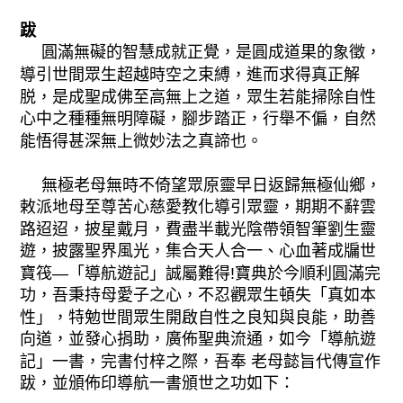
跋
圓滿無礙的智慧成就正覺，是圓成道果的象徵，
導引世間眾生超越時空之束縛，進而求得真正解
脱，是成聖成佛至高無上之道，眾生若能掃除自性
心中之種種無明障礙，腳步踏正，行舉不偏，自然
能悟得甚深無上微妙法之真諦也。
無極老母無時不倚望眾原靈早日返歸無極仙鄉，
敕派地母至尊苦心慈愛教化導引眾靈，期期不辭雲
路迢迢，披星戴月，費盡半載光陰帶領智筆劉生靈
遊，披露聖界風光，集合天人合一、心血著成牖世
寶筏—「導航遊記」誠屬難得!寶典於今順利圓滿完
功，吾秉持母愛子之心，不忍觀眾生頓失「真如本
性」，特勉世間眾生開啟自性之良知與良能，助善
向道，並發心捐助，廣佈聖典流通，如今「導航遊
記」一書，完書付梓之際，吾奉 老母懿旨代傳宣作
跋，並頒佈印導航一書頒世之功如下：