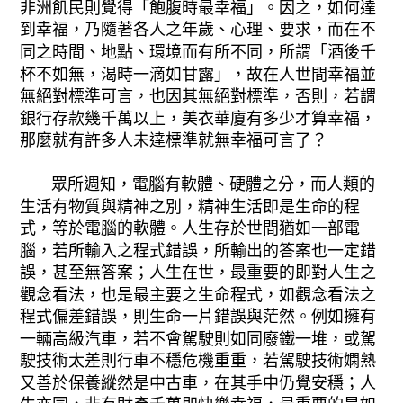
非洲飢民則覺得「飽腹時最幸福」。因之，如何達
到幸福，乃隨著各人之年歲、心理、要求，而在不
同之時間、地點、環境而有所不同，所謂「酒後千
杯不如無，渴時一滴如甘露」，故在人世間幸福並
無絕對標準可言，也因其無絕對標準，否則，若謂
銀行存款幾千萬以上，美衣華廈有多少才算幸福，
那麼就有許多人未達標準就無幸福可言了？
眾所週知，電腦有軟體、硬體之分，而人類的
生活有物質與精神之別，精神生活即是生命的程
式，等於電腦的軟體。人生存於世間猶如一部電
腦，若所輸入之程式錯誤，所輸出的答案也一定錯
誤，甚至無答案；人生在世，最重要的即對人生之
觀念看法，也是最主要之生命程式，如觀念看法之
程式偏差錯誤，則生命一片錯誤與茫然。例如擁有
一輛高級汽車，若不會駕駛則如同廢鐵一堆，或駕
駛技術太差則行車不穩危機重重，若駕駛技術嫻熟
又善於保養縱然是中古車，在其手中仍覺安穩；人