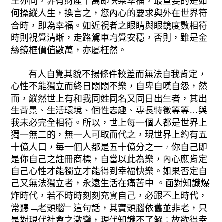
生亦同，非有財產千萬即快樂幸福，最重要的是如
何操縱人生，換言之，您內心的要求與外在世界符
合時，即為幸福。如近視者之眼睛與眼鏡度數相符
時則視覺清晰，走路駕車均覺安穩，否則，雖是金
絲鏡框價值數萬，亦屬枉然。
有人自覺其貌不揚條件較差而無法自我肯定，
心性不能獨立而終日悶悶不樂，自卑自嘆自怨，然
而，縱然世上有和我同姓同名又同日出生者，其出
生背景、生活環境、個性志趣、專長特徵等等…與
我未必完全相符。所以，世上每一個人都是世界上
獨一無二的，無一人可取而代之，現世界上約有五
十億人口，每一個人都是五十億分之一，你自己即
是你自己之註冊商標，自當以此為樂，內心應肯定
自己心性才能獨立才能得到幸福快樂。如果否定自
己又無法獨立者，永遠生活在痛苦中 。面對知識爆
炸時代，若不時時刻刻充實自己，必跟不上時代，
常聽﹁老頭腦﹂這句話，其實頭腦依舊並非老，只
是對現代社會之激變，現代知識不了解；故欲得幸