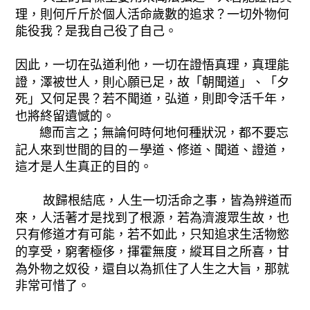
理，則何斤斤於個人活命歲數的追求？一切外物何
能役我？是我自己役了自己。
因此，一切在弘道利他，一切在證悟真理，真理能
證，澤被世人，則心願已足，故「朝聞道」、「夕
死」又何足畏？若不聞道，弘道，則即令活千年，
也將終留遺憾的。
總而言之；無論何時何地何種狀況，都不要忘
記人來到世間的目的－學道、修道、聞道、證道，
這才是人生真正的目的。
故歸根結底，人生一切活命之事，皆為辨道而
來，人活著才是找到了根源，若為濟渡眾生故，也
只有修道才有可能，若不如此，只知追求生活物慾
的享受，窮奢極侈，揮霍無度，縱耳目之所喜，甘
為外物之奴役，還自以為抓住了人生之大旨，那就
非常可惜了。