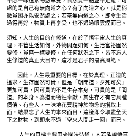
不必一味追求物慾享受，偶然貧一點並不足慮，可
慮的是自己有無向道之心？有了向道之心，就是稍
微貧困亦能安然處之；若毫無向道之心，即令生活
過得再好，物質上再享受，也不過過眼雲煙而已。
須知，人生的目的在修道，在於了悟宇宙人生的真
理，不管生活如何，外物問題如何，生活富裕固然
要修，貧窮一樣要修，在任何狀況之下，皆不忘人
生修道的真正大目的，這才是君子的最高風範。
因此，人生最重要的目標，在於真理、正道的
追求。生存固然可貴，但是「朝聞道，夕死可矣」
更加可貴，因可貴的不是生存本身，可貴的是「聞
道」的本身。為道而犧牲奉獻，其生存才有它具體
價值。有些人，一味地花費精神於物慾的攫取上
面，結果忘了人生的本來面目，這樣即令取盡全天
下之財物，到頭來不過「空來人間走一回」而已。
人生的目標主要用來聞法弘道，人若能證悟真