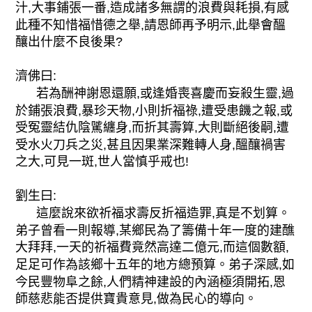
汁,大事鋪張一番,造成諸多無謂的浪費與耗損,有感
此種不知惜福惜德之舉,請恩師再予明示,此舉會醞
釀出什麼不良後果?
濟佛曰:
若為酬神謝恩還願,或逢婚喪喜慶而妄殺生靈,過
於鋪張浪費,暴珍天物,小則折福祿,遭受患饑之報,或
受冤靈結仇陰騭纏身,而折其壽算,大則斷絕後嗣,遭
受水火刀兵之災,甚且因果業深難轉人身,醞釀禍害
之大,可見一斑,世人當慎乎戒也!
劉生曰:
這麼說來欲祈福求壽反折福造罪,真是不划算。
弟子曾看一則報導,某鄉民為了籌備十年一度的建醮
大拜拜,一天的祈福費竟然高達二億元,而這個數額,
足足可作為該鄉十五年的地方總預算。弟子深感,如
今民豐物阜之餘,人們精神建設的內涵極須開拓,恩
師慈悲能否提供寶貴意見,做為民心的導向。