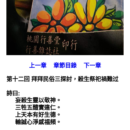
上一章
章節目錄
下一章
第十二回 拜拜民俗三探討，殺生祭祀禍難过
詩曰:
妄殺生靈以敬神。
三牲五醴實違仁。
上天本有好生德。
輸誠心淨感福頻。