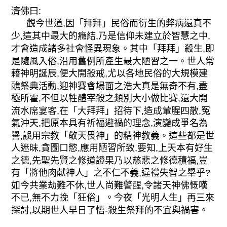
濟佛曰:
觀今世道,因「拜拜」民俗而衍生的弊病還真不
少,這其中最大的癥結,乃是信仰未建立於智慧之中,
才會造成諸多社會怪異現象。其中「拜拜」殺生,即
是隨風入俗,沿用舊例所產生最大陋習之一。世人常
藉神明誕辰,便大開殺戒,尤以各地民俗的大規模建
醮祭典活動,迎神賽會場面之浩大真是無奇不有,盡
極所霍,不但以牲醴宰殺之類別大小做比賽,還大開
流水席宴客,在「大拜拜」招待下,造成葷腥四散,冤
氣沖天,把原本具有祈福避禍的理念,演變成爭名為
譽,誤用宗教「敬天畏神」的精神教義。這些都是世
人迷昧,貪圖口慾,應用陋習所致,要知,上天本有好生
之德,先聖先賢之修道證果乃以慈悲之修德積福,豈
有「將他肉献神人」之不仁不義,違禮失智之舉乎?
如今共業劫難不休,世人尚難警醒,令諸天神佛慨嘆
不已,無不力挽「狂俗」。今夜「光明人生」再三來
探討,以期世人早日了悟-殺生祭拜的不宜與禍害。