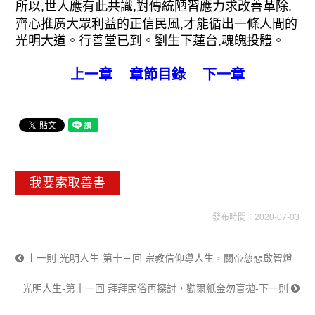
所以,世人應有此共識,對傳統陋習應力求改善革除,
齊心推廣大眾利益的正信民風,才能循出一條人間的
光明大道。行善堂已到。劉生下蓮台,魂魄投體。
上一章
章節目錄
下一章
我要索取善書
發布時間：2020-07-03
上一則-光明人生-第十三回 宗教信仰導人生，關帝慈悲啟智燈
光明人生-第十一回 拜拜民俗再探討，勸爾紙金勿盲拋-下一則