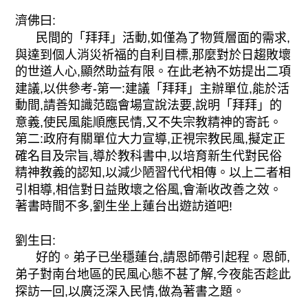
濟佛曰:
民間的「拜拜」活動,如僅為了物質層面的需求,
與達到個人消災祈福的自利目標,那麼對於日趨敗壞
的世道人心,顯然助益有限。在此老衲不妨提出二項
建議,以供參考-第一:建議「拜拜」主辦單位,能於活
動間,請善知識范臨會場宣說法要,說明「拜拜」的
意義,使民風能順應民情,又不失宗教精神的寄託。
第二:政府有關單位大力宣導,正視宗教民風,擬定正
確名目及宗旨,導於教科書中,以培育新生代對民俗
精神教義的認知,以減少陋習代代相傳。以上二者相
引相導,相信對日益敗壞之俗風,會漸收改善之效。
著書時間不多,劉生坐上蓮台出遊訪道吧!
劉生曰:
好的。弟子已坐穩蓮台,請恩師帶引起程。恩師,
弟子對南台地區的民風心態不甚了解,今夜能否趁此
探訪一回,以廣泛深入民情,做為著書之題。