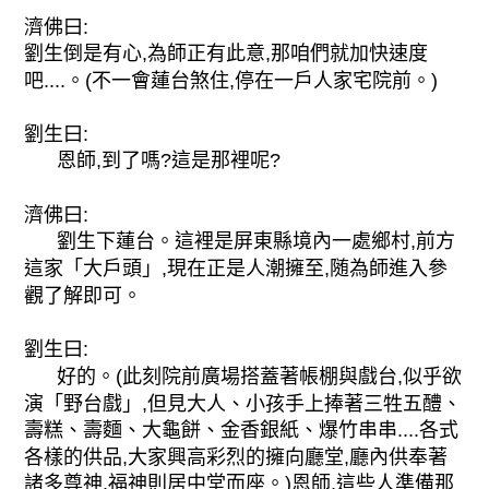
濟佛曰:
劉生倒是有心,為師正有此意,那咱們就加快速度
吧....。(不一會蓮台煞住,停在一戶人家宅院前。)
劉生曰:
恩師,到了嗎?這是那裡呢?
濟佛曰:
劉生下蓮台。這裡是屏東縣境內一處鄉村,前方
這家「大戶頭」,現在正是人潮擁至,随為師進入參
觀了解即可。
劉生曰:
好的。(此刻院前廣場搭蓋著帳棚與戲台,似乎欲
演「野台戲」,但見大人、小孩手上捧著三牲五醴、
壽糕、壽麵、大龜餅、金香銀紙、爆竹串串....各式
各樣的供品,大家興高彩烈的擁向廳堂,廳內供奉著
諸多尊神,福神則居中堂而座。)恩師,這些人準備那