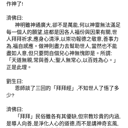
作神了!
濟佛曰:
神明雖神通廣大,卻不是萬能,何以神靈無法滿足
每一個人的願望,這都是因各人福份與因果有關,世
人拜拜祈求,應身心清淨,以崇功報德之敬意,善事力
為,福自感應。做神則盡力去幫助世人,當然也不能
盡如人意,但只要問自個兒心神無愧即是。所謂:
「天道無親,常與善人;聖人無常心,以百姓為心。」
正是此理。
劉生曰:
恩師談了三回的「拜拜經」,不知世人了悟了多
少?
濟佛曰:
「拜拜」民俗雖各有其優缺,但宗教珍貴的内涵,
是導人向善,是淨化人心的道德,而不是講神奇玄風,