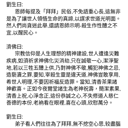
劉生曰:
恩師每提及「拜拜」民俗,不免語重心長,這無非
是為了讓世人領悟生命的真諦,以謀求世道光明面。
然人們尚貪迷此舉,還請恩師示明-殺生作性醴之不
宜,以醒民心。
濟佛曰:
宗教信仰是人生理想的精神建設,世人遭逢災難
疾病,如須祈求神佛化災消劫,只在誠敬一心,潔淨聖
地,若以三牲五醴上供,乃對神佛不敬,觸犯神佛之忌,
造褻瀆之罪,要知,宰殺生靈是違天道,神佛豈敢享用,
希世人明理,不要因祈福反造罪。當知,清香茶果諸
神歡喜。正如今夜爾堂諸生為老神祝壽，簡潔素果,
清香上祝,心淨念正,這份恭誠之心,不失修道人慈仁
善德的本份,老衲看在眼裡,喜在心頭,欣慰萬分。
劉生曰:
弟子看人們往往為了拜拜,無不挖空心思,较盡腦