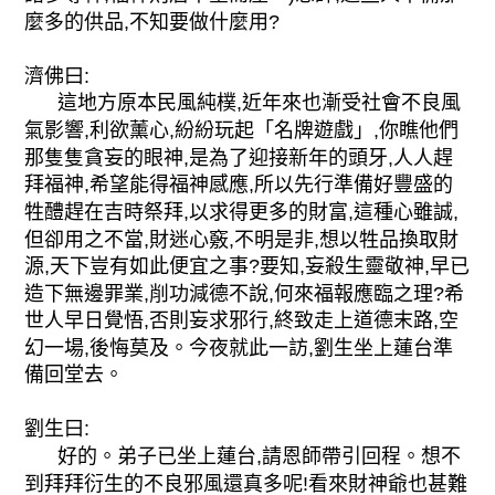
麼多的供品,不知要做什麼用?
濟佛曰:
這地方原本民風純樸,近年來也漸受社會不良風
氣影響,利欲薰心,紛紛玩起「名牌遊戲」,你瞧他們
那隻隻貪妄的眼神,是為了迎接新年的頭牙,人人趕
拜福神,希望能得福神感應,所以先行準備好豐盛的
牲醴趕在吉時祭拜,以求得更多的財富,這種心雖誠,
但卻用之不當,財迷心竅,不明是非,想以牲品換取財
源,天下豈有如此便宜之事?要知,妄殺生靈敬神,早已
造下無邊罪業,削功減德不說,何來福報應臨之理?希
世人早日覺悟,否則妄求邪行,終致走上道德末路,空
幻一場,後悔莫及。今夜就此一訪,劉生坐上蓮台準
備回堂去。
劉生曰:
好的。弟子已坐上蓮台,請恩師帶引回程。想不
到拜拜衍生的不良邪風還真多呢!看來財神爺也甚難