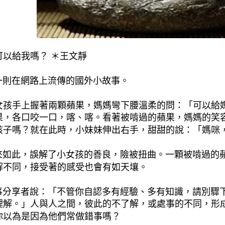
可以給我嗎？ ＊王文靜
在網路上流傳的國外小故事。
女孩手上握著兩顆蘋果，媽媽彎下腰溫柔的問：「可以給
果，各口咬一口，喀、喀。看著被啃過的蘋果，媽媽的笑
孩子嗎？就在此時，小妹妹伸出右手，甜甜的說：「媽咪
此，誤解了小女孩的善良，險被扭曲。一顆被啃過的蘋
解不同，接受著的感受也會有如天壤。
享者說：「不管你自認多有經驗、多有知識，請別驟下
理解。」人與人之間，彼此的不了解，或處事的不同，形
你以為是因為他們常做錯事嗎？