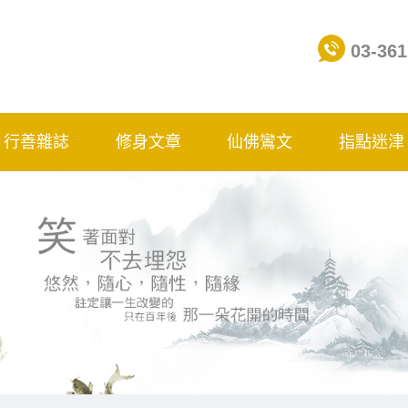
03-361
行善雜誌
修身文章
仙佛鸞文
指點迷津