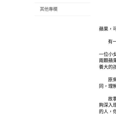
其他專欄
蘋果，
有一則
一位小
兩顆蘋
養大的
原來如
同，理
故事分
夠深入
的人，