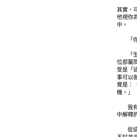
其實，
他視你
中。
「你以
「生活
位部屬
受是「
事可以
覺是：
機。」
我有一
中解釋
從這位