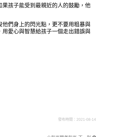
如果孩子能受
到最親近的人的鼓勵，他
沒他們身上的
閃光點，更不要用粗暴與
，用愛心與智慧給孩子一個走出錯
誤與
發布時間：2021-08-14