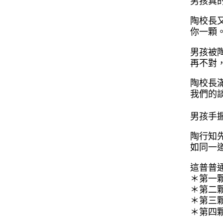
男孩真
陶校長
你一顆
男孩被
再不對
陶校長
我們的
男孩手
陶行知
如同一
這普普
＊第一
＊第二
＊第三
＊第四