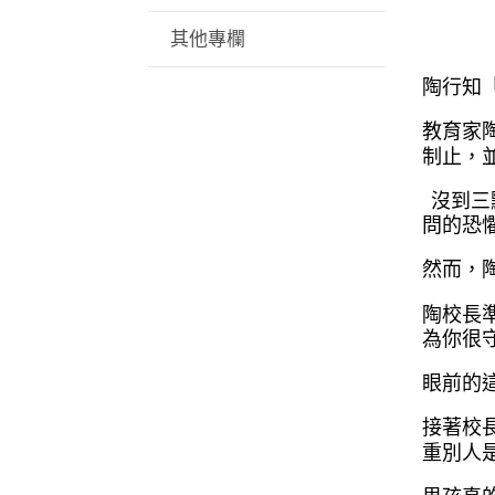
其他專欄
陶行知
教育家
制止，
沒到三
問的恐
然而，
陶校長
為你很
眼前的
接著校
重別人