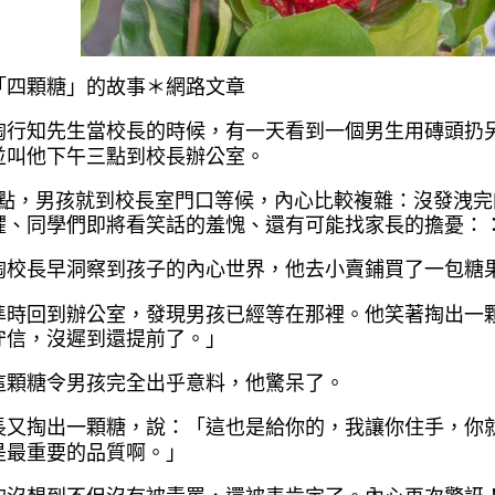
「四顆糖」的故事
＊網路文章
陶行知先生當校長的時候，有
一天看到一個男生用磚頭扔
並叫他下
午三點到校長辦公室。
點，男孩就到校長室門口等候
，內心比較複雜：沒發洩完
懼、同學
們即將看笑話的羞愧、還有可能找家長的
擔憂：
陶校長早洞察到孩子的內心世
界，他去小賣鋪買了一包糖
準時回到辦公室，發現男孩已
經等在那裡。他笑著掏出一
守信，沒
遲到還提前了。」
這顆糖令男孩完全出乎意料，
他驚呆了。
長又掏出一顆糖，說：「這也
是給你的，我讓你住手，你
是最重要
的品質啊。」