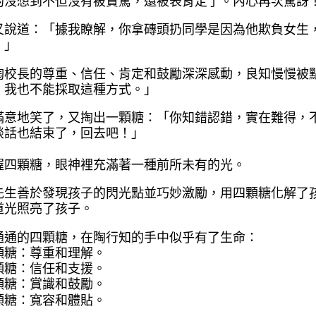
的沒想到不但沒有被責罵，還
被表肯定了。內心再次驚訝
又說道：「據我瞭解，你拿磚
頭扔同學是因為他欺負女生
。」
陶校長的尊重、信任、肯定和
鼓勵深深感動，良知慢慢被
，我也不
能採取這種方式。」
滿意地笑了，又掏出一顆糖：
「你知錯認錯，實在難得，
談話也結
束了，回去吧！」
握四顆糖，眼神裡充滿著一種
前所未有的光。
先生善於發現孩子的閃光點並
巧妙激勵，用四顆糖化解了
道光照亮
了孩子。
通通的四顆糖，在陶行知的手
中似乎有了生命：
顆糖：尊重和理解。
顆糖：信任和支援。
顆糖：賞識和鼓勵。
顆糖：寬容和體貼。