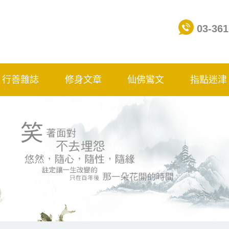
03-361
行善雜誌
修身文章
仙佛鸞文
指點迷津