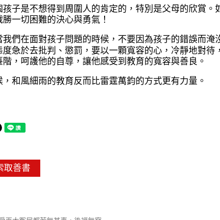
個孩子是不想得到周圍人的肯
定的，特別是父母的欣賞。
戰勝一切
困難的決心與勇氣！
當我們在面對孩子問題的時候
，不要因為孩子的錯誤而淹
態度急於
去批判、懲罰，要以一顆寬容的心，冷靜
地對待
臺階，呵護他的自尊，讓他感
受到教育的寬容與善良。
候，和風細雨的教育反而比雷
霆萬鈞的方式更有力量。
索取善書