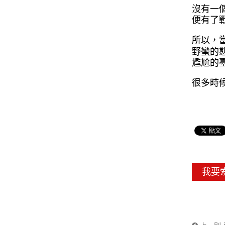
沒有一
便有了
所以，
野蠻的
尷尬的
很多時
我要