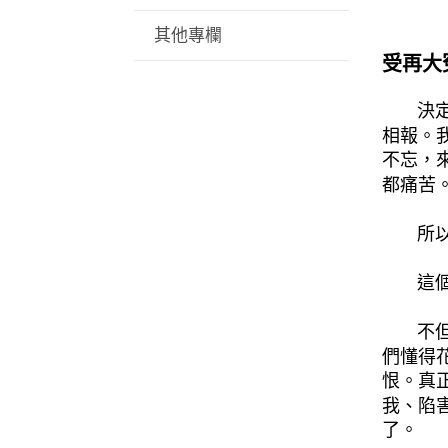
其他專欄
受再大
決定沒
相報。
不忘，
都痛苦
所以人
這個怨
不但不
們懂得
恨。真
我、陷
了。