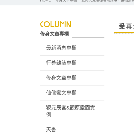
HOME
修身文章專欄
受再大冤屈都若無其事，後福無
受再
修身文章專欄
最新消息專欄
行善雜誌專欄
修身文章專欄
仙佛鸞文專欄
觀元辰宮&觀原靈園實
例
天書