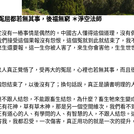
冤屈都若無其事，後福無窮 ＊淨空法師
有一樁事情是偶然的。中國古人懂得這個道理，沒有偶
我們接受這個果報沒有怨恨，這個冤就到此就結束了，我
來生還要報。這一生你被人害了，來生你會害他，生生世
。
真正覺悟了，受再大的冤屈，心裡也若無其事，而且很
結束了，以後沒有了；換句話說，真正是讀書明理的人
跟人結怨，不能跟畜生結怨，為什麼？畜生牠來生變成
花有花神，草有草木神，那是另一個空間維次，我們看不
正有道心的人、有學問的人、有智慧的人，不跟人結怨。
害我，我都忍受。一次傷害，真正用功的就是一次的提升