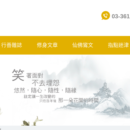
03-361
行善雜誌
修身文章
仙佛鸞文
指點迷津