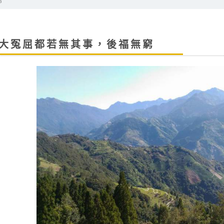
窮
大冤屈都若無其事，後福無窮