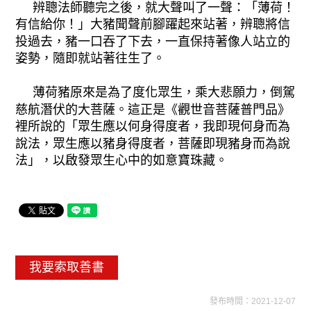
辨聰法師聽完之後，就大聲叫了一聲：「薄荷！
有信給你！」大豬聞聲前腳躍起來站著，辨聰將信
投過去，豬一口吞了下去，一直保持著像人站立的
姿勢，隨即就站著往生了。
薄荷豬原來是為了度化眾生，乘大悲願力，倒駕
慈航潛伏的大菩薩。這正是《觀世音菩薩普門品》
裡所說的「眾生應以何身得度者，我即現何身而為
說法，眾生應以豬身得度者，菩薩即現豬身而為說
法」，以啟發眾生心中的如意寶珠藏。
我要索取善書
發布時間：2021-12-07