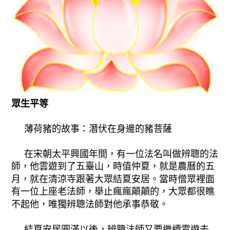
眾生平等
薄荷豬的故事：潛伏在身邊的豬菩薩
在宋朝太平興國年間，有一位法名叫做辨聰的法
師，他雲遊到了五臺山，時值仲夏，就是農曆的五
月，就在清涼寺跟著大眾結夏安居。當時僧眾裡面
有一位上座老法師，舉止瘋瘋顛顛的，大眾都很瞧
不起他，唯獨辨聰法師對他承事恭敬。
結夏安居圓滿以後，辨聰法師又要繼續雲遊去