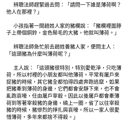
辨聰法師趕緊過去問：「請問一下誰是薄荷啊？
他人在那裡？」
小孩指著一間趙姓人家的豬欄說：「豬欄裡面脖
子上帶個銅鈴，金色鬃毛的大豬，他就叫薄荷。」
辨聰法師急忙前去趙姓養豬人家，便問主人：
「這頭豬為什麼叫薄荷呢？」
主人說：「這頭豬很特別，特別愛乾淨，只吃薄
荷，所以村裡的小朋友都叫他薄荷。平常有屠戶來
捉豬的時候，其它豬全都怕得四處奔跑逃竄，如果
把豬牽到薄荷的身邊，它們都會安靜下來，也不會
亂跑哀嚎，任由屠戶宰殺。因此以後屠戶都會牽薄
荷到等著宰殺豬的身邊，繞上一圈，省了以往宰殺
豬的時候，豬慘烈的掙扎與哀嚎。所以一家人很愛
惜薄荷，多年來都捨不得殺。」