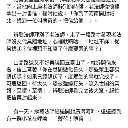
了，當他向上座老法師辭別的時候，老法師從懷裡
拿出一封書信，囑咐他說：「你到了河南開封城
北，找到一位叫薄荷的，把信給他！」。
辨聰法師拜別了老法師，走了一段路才發現老法
師沒交代具體地址，心裡就嘀咕：「地址不詳，從
何找起？信裡頭不知寫了什麼要緊的事？」
山高路遠又不好再繞回五臺山了，就拆開信來
看，信上寫著「你在世間遊化日久，那些眾生容易
調伏嗎？如果已經調伏了，度眾生的事就完成了，
可速返回，待太久，恐被強緣打失，流入世間的業
報，至禱，至禱！」辨聰法師看完之後大驚，趕忙
把信再封起來。
有一天，辨聰法師經過開封廣濟河畔，遠遠聽到
有一群小孩在呼喚：「薄荷！薄荷！」