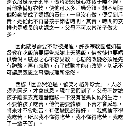
穿衣服是孩子的事，做母親的是心疼
孩子睡不夠，
替他準備好衣物，使他可以
多睡幾分鐘。想不到這
個殷勤變成了媽媽
的責任，一旦沒有做，便受到斥
責。她從
此不再替孩子節省時間。其實，時間的安
排也是成長的功課之一，父母不可以替孩
子做太
多。
因此感恩需要不斷被提醒，許多宗教
團體如基
督教在吃飯前要禱告感謝上天賜
飯，佛教徒也要唱
供養偈。感恩之心不容
易教，心態的改變必須是先
有體驗，再有
感動，有了感動才能有改變。切記不
可讓
應感恩之事變成理所當然。
西諺「因為哭泣過，歡笑才格外珍貴
」，人必
須先匱乏，才會感恩。現在暑假
到了，父母不妨讓
孩子離家去克難營體驗
一下沒有爸媽伺候的生活，
不要怕孩子吃
苦，他們需要體驗一下苦才會感恩，
將來
才不會吃苦。有個遊民說得好，「我媽捨
不得
我吃苦，所以我不懂得吃苦，我不懂
得吃苦，我吃
了一輩子苦」。