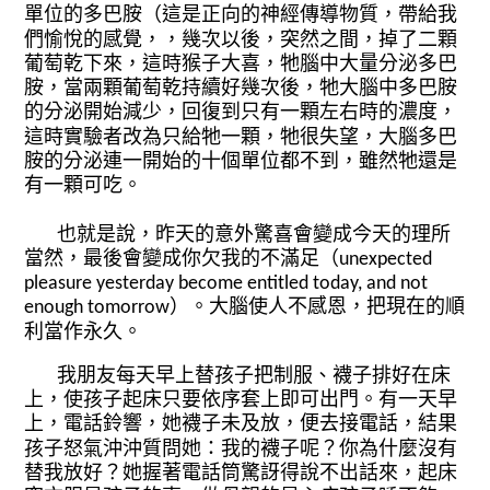
單位的多巴胺（這是正向的神經傳導
物質，帶給我
們愉悅的感覺，，幾次以後
，突然之間，掉了二顆
葡萄乾下來，這時
猴子大喜，牠腦中大量分泌多巴
胺，當兩
顆葡萄乾持續好幾次後，牠大腦中多巴胺
的分泌開始減少，回復到只有一顆左右時
的濃度，
這時實驗者改為只給牠一顆，牠
很失望，大腦多巴
胺的分泌連一開始的十
個單位都不到，雖然牠還是
有一顆可吃。
也就是說，昨天的意外驚喜會變成今
天的理所
當然，最後會變成你欠我的不滿
足（unexpected 
pleasure yesterday becom
e entitled today, and not 
enough tomorrow
）。大腦使人不感恩，把現在的順
利當作
永久。
我朋友每天早上替孩子把制服、襪子
排好在床
上，使孩子起床只要依序套上即
可出門。有一天早
上，電話鈴響，她襪子
未及放，便去接電話，結果
孩子怒氣沖沖
質問她：我的襪子呢？你為什麼沒有
替我
放好？她握著電話筒驚訝得說不出話來，
起床