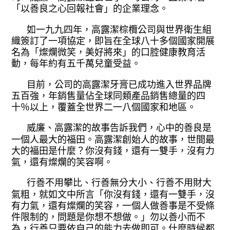
「以善
良之心回報社會」的企業理念。
如一九九四年，高露潔棕欖公司與世
界衛生組
織簽訂了一項協定，即旨在全球
八十多個國家開展
名為「燦爛微笑，美好
將來」的口腔健康教育活
動，每年約有五
千萬兒童受益。
目前，公司的高露潔牙膏已成功進入
世界品牌
五百強，年銷售量佔全球同類產
品銷售總量的四
十％以上，覆蓋全世界二
一八個國家和地區。
威廉、高露潔的故事告訴我們，心中
的善良是
一個人最大的福田。高露潔創始
人的故事，世間最
大的福田是什麼？你沒
有錢，還有一雙手，沒有力
氣，還有燦爛
的笑容啊。
行善不用攀比、行善無分大小、行善
不用財大
氣粗，就如文中所言「你沒有錢
，還有一雙手，沒
有力氣，還有燦爛的笑
容，一個人做善事是不受條
件限制的，問
題是你想不想做。」勿以善小而不
為，行
善只要依自己的能力去做即可。什麼時候
都