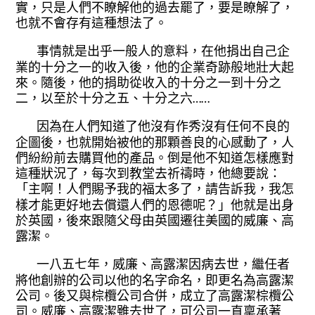
實，只是人們不瞭
解他的過去罷了，要是瞭解了，
也就不會
存有這種想法了。
事情就是出乎一般人的意料，在他捐
出自己企
業的十分之一的收入後，他的企
業奇跡般地壯大起
來。隨後，他的捐助從
收入的十分之一到十分之
二，以至於十分
之五、十分之六……
因為在人們知道了他沒有作秀沒有任
何不良的
企圖後，也就開始被他的那顆善
良的心感動了，人
們紛紛前去購買他的產
品。倒是他不知道怎樣應對
這種狀況了，
每次到教堂去祈禱時，他總要說：
「主啊
！人們賜予我的福太多了，請告訴我，我
怎
樣才能更好地去償還人們的恩德呢？」
他就是出身
於英國，後來跟隨父母由英國
遷往美國的威廉、高
露潔。
一八五七年，威廉、高露潔因病去世
，繼任者
將他創辦的公司以他的名字命名
，即更名為高露潔
公司。後又與棕欖公司
合併，成立了高露潔棕欖公
司。威廉、高
露潔雖去世了，可公司一直稟承著