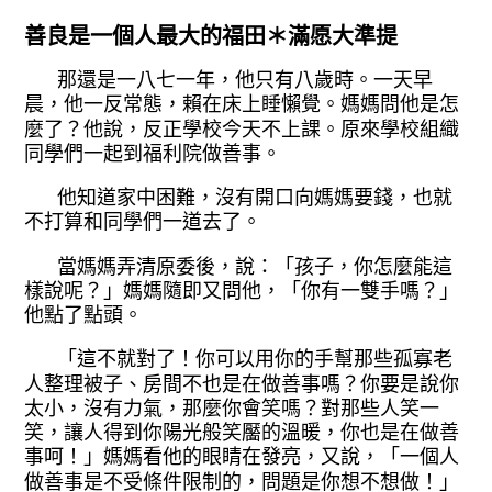
善良是一個人最大的福田＊滿愿大準提
那還是一八七一年，他只有八歲時。
一天早
晨，他一反常態，賴在床上睡懶覺
。媽媽問他是怎
麼了？他說，反正學校今
天不上課。原來學校組織
同學們一起到福
利院做善事。
他知道家中困難，沒有開口向媽媽要
錢，也就
不打算和同學們一道去了。
當媽媽弄清原委後，說：「孩子，你
怎麼能這
樣說呢？」媽媽隨即又問他，「
你有一雙手嗎？」
他點了點頭。
「這不就對了！你可以用你的手幫那
些孤寡老
人整理被子、房間不也是在做善
事嗎？你要是說你
太小，沒有力氣，那麼
你會笑嗎？對那些人笑一
笑，讓人得到你
陽光般笑靨的溫暖，你也是在做善
事呵！
」媽媽看他的眼睛在發亮，又說，「一個
人
做善事是不受條件限制的，問題是你想
不想做！」