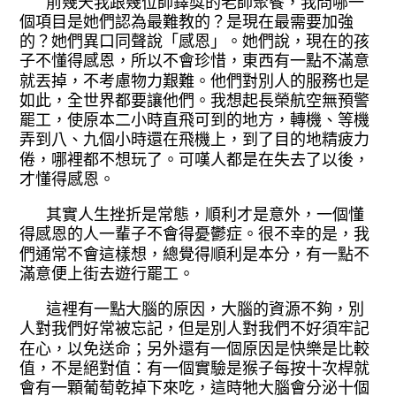
前幾天我跟幾位師鐸獎的老師聚餐，
我問哪一
個項目是她們認為最難教的？是
現在最需要加強
的？她們異口同聲說「感
恩」。她們說，現在的孩
子不懂得感恩，
所以不會珍惜，東西有一點不滿意
就丟掉
，不考慮物力艱難。他們對別人的服務也
是
如此，全世界都要讓他們。我想起長榮
航空無預警
罷工，使原本二小時直飛可到
的地方，轉機、等機
弄到八、九個小時還
在飛機上，到了目的地精疲力
倦，哪裡都
不想玩了。可嘆人都是在失去了以後，
才
懂得感恩。
其實人生挫折是常態，順利才是意外
，一個懂
得感恩的人一輩子不會得憂鬱症
。很不幸的是，我
們通常不會這樣想，總
覺得順利是本分，有一點不
滿意便上街去
遊行罷工。
這裡有一點大腦的原因，大腦的資源
不夠，別
人對我們好常被忘記，但是別人
對我們不好須牢記
在心，以免送命；另外
還有一個原因是快樂是比較
值，不是絕對
值：有一個實驗是猴子每按十次桿就
會有
一顆葡萄乾掉下來吃，這時牠大腦會分泌
十個