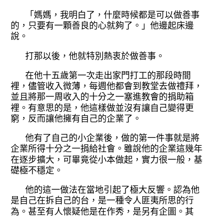
「媽媽，我明白了，什麼時候都是可
以做善事
的，只要有一顆善良的心就夠了
。」他邊起床邊
說。
打那以後，他就特別熱衷於做善事。
在他十五歲第一次走出家門打工的那
段時間
裡，儘管收入微薄，每週他都會到
教堂去做禮拜，
並且將那一周收入的十分
之一塞進教會的捐助箱
裡。有意思的是，
他這樣做並沒有讓自己變得更
窮，反而讓
他擁有自己的企業了。
他有了自己的小企業後，做的第一件
事就是將
企業所得十分之一捐給社會。雖
說他的企業這幾年
在逐步擴大，可畢竟從
小本做起，實力很一般，基
礎極不穩定。
他的這一做法在當地引起了極大反響
。認為他
是自己在拆自己的台，是一種令
人匪夷所思的行
為。甚至有人懷疑他是在
作秀，是另有企圖。其