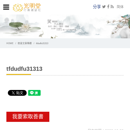
分享
简体
HOME
修身文章專欄
tfdudfu31313
tfdudfu31313
我要索取善書