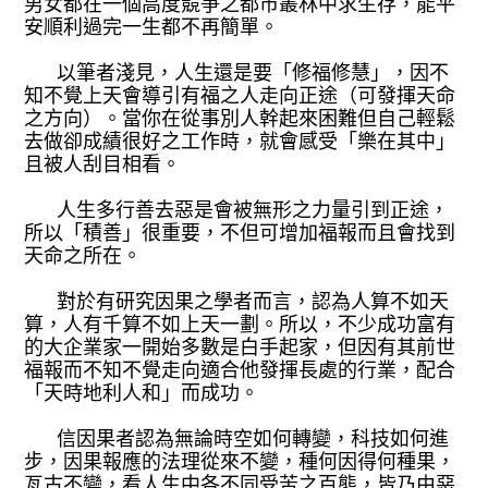
男女都在一個高度競爭之都市叢林中求生存，能平
安順利過完一生都不再簡單。
以筆者淺見，人生還是要「修福修慧」，因不
知不覺上天會導引有福之人走向正途（可發揮天命
之方向）。當你在從事別人幹起來困難但自己輕鬆
去做卻成績很好之工作時，就會感受「樂在其中」
且被人刮目相看。
人生多行善去惡是會被無形之力量引到正途，
所以「積善」很重要，不但可增加福報而且會找到
天命之所在。
對於有研究因果之學者而言，認為人算不如天
算，人有千算不如上天一劃。所以，不少成功富有
的大企業家一開始多數是白手起家，但因有其前世
福報而不知不覺走向適合他發揮長處的行業，配合
「天時地利人和」而成功。
信因果者認為無論時空如何轉變，科技如何進
步，因果報應的法理從來不變，種何因得何種果，
亙古不變，看人生中各不同受苦之百態，皆乃由惡