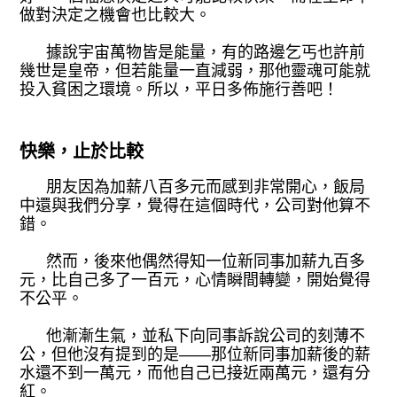
做對決定之機會也比較大。
據說宇宙萬物皆是能量，有的路邊乞丐也許前
幾世是皇帝，但若能量一直減弱，那他靈魂可能就
投入貧困之環境。所以，平日多佈施行善吧！
快樂，止於比較
朋友因為加薪八百多元而感到非常開心，飯局
中還與我們分享，覺得在這個時代，公司對他算不
錯。
然而，後來他偶然得知一位新同事加薪九百多
元，比自己多了一百元，心情瞬間轉變，開始覺得
不公平。
他漸漸生氣，並私下向同事訴說公司的刻薄不
公，但他沒有提到的是——那位新同事加薪後的薪
水還不到一萬元，而他自己已接近兩萬元，還有分
紅。