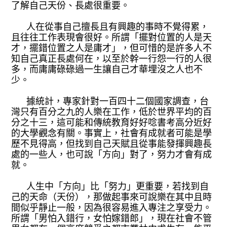
了解自己天份、長處很重要。
人在從事自己擅長且有興趣的事時不覺得累，
且往往工作表現會很好。所謂「擺對位置的人是天
才，擺錯位置之人是庸才」，但可惜的是許多人不
知自己真正長處何在，以至於幹一行怨一行的人很
多，而庸庸碌碌過一生讓自己才華埋沒之人也不
少。
據統計，專家針對一百四十二個國家調查，台
灣只有百分之九的人樂在工作，低於世界平均的百
分之十三，這可能和傳統教育好好唸書考高分近好
的大學觀念有關。事實上，社會有成就者可能是學
歷不見得高，但找到自己天賦且從事能發揮興趣長
處的一些人，也可說「方向」對了，努力才會有成
就。
人生中「方向」比「努力」更重要，若找到自
己的天命（天份），那做起事來可說樂在其中且時
間似乎靜止一般，因為很容易進入專注之享受力。
所謂「男怕入錯行，女怕嫁錯郎」，現在社會不管