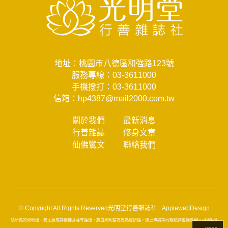
地址：桃園市八德區和強路123號
服務專線：
03-3611000
手機撥打：
03-3611000
信箱：
hp4387@mail2000.com.tw
關於我們
最新消息
行善雜誌
修身文章
仙佛鸞文
聯絡我們
© Copyright All Rights Reserved光明堂行善雜誌社
ApplewebDesign
在本網站所點的光明燈、安太歲或其他佛菩薩守護燈，將由光明堂為您點燈祈福。線上申請等同親點非虛擬點燈，可憑點燈通知