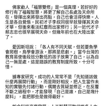
佛家勸人「福慧雙修」是一個真理，若好好的
修行有了福報智慧，將更了解自己長處及天命所
在，發揮出來將發出亮點，自己也會活得快樂。人
生是各自覺悟，民初才子李叔同很早就發揮其天命
才華，但後來看淡紅塵而出家修行；另一近代才子
蔡志忠也很早展現天命，但幾年前也在大陸出家
了。
愛因斯坦說：「各人有不同天賦，但若要魚學
會爬樹，鳥學會游泳，那將是悲劇。」當今台灣的
教育易使後段班分數低的孩子放棄了自己，以為自
己一無是處，這是錯誤的教育制度所致，十分可
惜。
據專家研究，成功的人常常不是「先知道該做
什麼再展開行動」，而是剛好相反，把人生當作未
知的實驗先付諸行動，偶爾去質疑並修正，在反覆
不斷之過程中，才能發現「自己是誰，自己是塊什
麼料」，能把那些是做得最好。