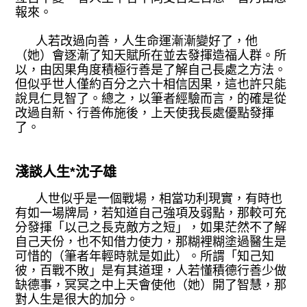
報來。
人若改過向善，人生命運漸漸變好了，他
（她）會逐漸了知天賦所在並去發揮造福人群。所
以，由因果角度積極行善是了解自己長處之方法。
但似乎世人僅約百分之六十相信因果，這也許只能
說見仁見智了。總之，以筆者經驗而言，的確是從
改過自新、行善佈施後，上天使我長處優點發揮
了。
淺談人生*沈子雄
人世似乎是一個戰場，相當功利現實，有時也
有如一場牌局，若知道自己強項及弱點，那較可充
分發揮「以己之長克敵方之短」，如果茫然不了解
自己天份，也不知借力使力，那糊裡糊塗過醫生是
可惜的（筆者年輕時就是如此）。所謂「知己知
彼，百戰不敗」是有其道理，人若懂積德行善少做
缺德事，冥冥之中上天會使他（她）開了智慧，那
對人生是很大的加分。