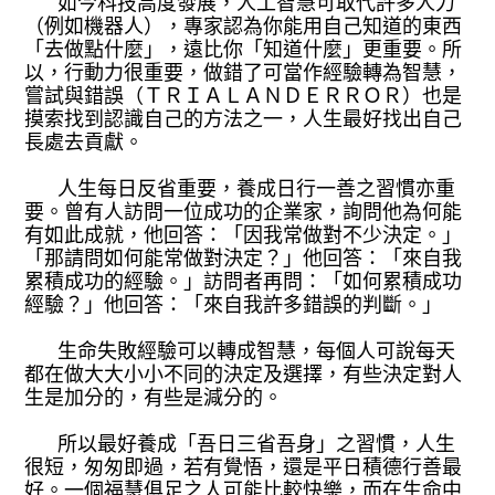
如今科技高度發展，人工智慧可取代許多人力
（例如機器人），專家認為你能用自己知道的東西
「去做點什麼」，遠比你「知道什麼」更重要。所
以，行動力很重要，做錯了可當作經驗轉為智慧，
嘗試與錯誤（ＴＲＩＡＬＡＮＤＥＲＲＯＲ）也是
摸索找到認識自己的方法之一，人生最好找出自己
長處去貢獻。
人生每日反省重要，養成日行一善之習慣亦重
要。曾有人訪問一位成功的企業家，詢問他為何能
有如此成就，他回答：「因我常做對不少決定。」
「那請問如何能常做對決定？」他回答：「來自我
累積成功的經驗。」訪問者再問：「如何累積成功
經驗？」他回答：「來自我許多錯誤的判斷。」
生命失敗經驗可以轉成智慧，每個人可說每天
都在做大大小小不同的決定及選擇，有些決定對人
生是加分的，有些是減分的。
所以最好養成「吾日三省吾身」之習慣，人生
很短，匆匆即過，若有覺悟，還是平日積德行善最
好。一個福慧俱足之人可能比較快樂，而在生命中