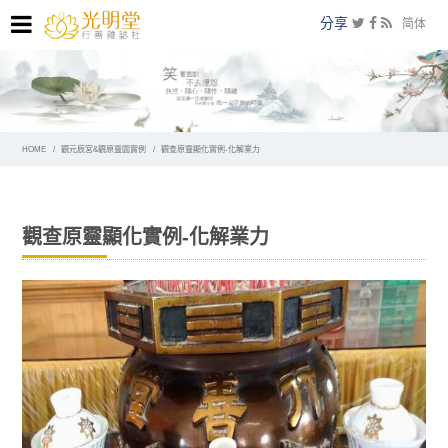
分享
简体
HOME
觀元辰宮&觀原靈園實例
觀查原靈顯化實例-化解業力
觀查原靈顯化實例-化解業力