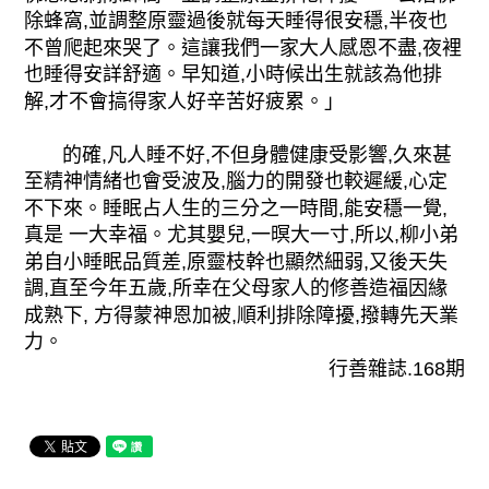
除蜂窩,並調整原靈過後就每天睡得很安穩,半夜也
不曾爬起來哭了。這讓我們一家大人感恩不盡,夜裡
也睡得安詳舒適。早知道,小時候出生就該為他排
解,才不會搞得家人好辛苦好疲累。」
的確,凡人睡不好,不但身體健康受影響,久來甚
至精神情緒也會受波及,腦力的開發也較遲緩,心定
不下來。睡眠占人生的三分之一時間,能安穩一覺,
真是 一大幸福。尤其嬰兒,一暝大一寸,所以,柳小弟
弟自小睡眠品質差,原靈枝幹也顯然細弱,又後天失
調,直至今年五歲,所幸在父母家人的修善造福因緣
成熟下, 方得蒙神恩加被,順利排除障擾,撥轉先天業
力。
行善雜誌.168期