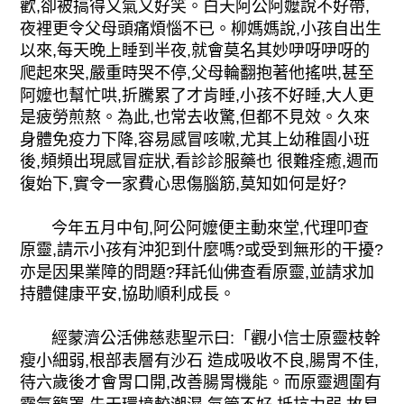
歡,卻被搞得又氣又好笑。白天阿公阿嬤說不好帶,
夜裡更令父母頭痛煩惱不已。柳媽媽說,小孩自出生
以來,每天晚上睡到半夜,就會莫名其妙吚呀吚呀的
爬起來哭,嚴重時哭不停,父母輪翻抱著他搖哄,甚至
阿嬤也幫忙哄,折騰累了才肯睡,小孩不好睡,大人更
是疲勞煎熬。為此,也常去收驚,但都不見效。久來
身體免疫力下降,容易感冒咳嗽,尤其上幼稚園小班
後,頻頻出現感冒症狀,看診診服藥也 很難痊癒,週而
復始下,實令一家費心思傷腦筋,莫知如何是好?
今年五月中旬,阿公阿嬤便主動來堂,代理叩查
原靈,請示小孩有沖犯到什麼嗎?或受到無形的干擾?
亦是因果業障的問題?拜託仙佛查看原靈,並請求加
持體健康平安,協助順利成長。
經蒙濟公活佛慈悲聖示曰:「觀小信士原靈枝幹
瘦小細弱,根部表層有沙石 造成吸收不良,腸胃不佳,
待六歲後才會胃口開,改善腸胃機能。而原靈週圍有