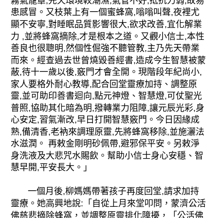
霧氣籠罩,先天環境較潮濕,氣管不好,抵抗力弱,故易
患感冒。又枝葉上有一個蜜蜂窩,嗡嗡叫聲,夜裡尤
顯不安寧,對睡眠品質影響很大,欲求改善,宜化解業
力 ,並將蜂窩摘除,才是根本之道。又觀小信士,本性
善良也很聰明,然個性倔強不聽管教,主乃先天帶業
而來。經查過去世曾燒毀善經書,造成今生智慧被蒙
蔽,待十一歲以後,竅門才會全開。現階段年紀尚小,
家人要格外耐心教導,配合回堂靈療加持、調整原
靈,並可助印善書迴向,點元神燈、智慧燈,可仗聖光
普照,協助其化暗為明,撥轉業力阻障,讓元辰光彩,身
心安定,習氣漸改,早日打開智慧竅門。今日因緣成
熟,備清香,老衲來調理原靈,先將蜂窩移除,並施灑法
水滋潤。 再敕金剛明砂佩帶,避邪保平安。另敕淨
身洗液及大悲咒水賜飲。幫助小信士身心安穩、智
慧早開,平安長大。」
一個月後,柳媽媽帶著孩子再度回堂,請求加持
靈療。她高興地說:「自從上月來堂叩問，蒙濟公活
佛慈悲摘除蜂窩，並調整原靈排化障擾，「公活佛