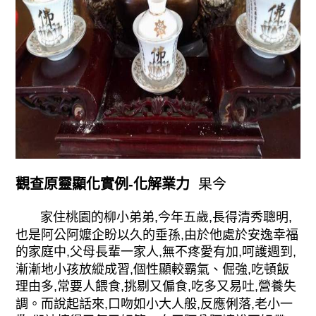
觀查原靈顯化實例-化解業力
果今
家住桃園的柳小弟弟,今年五歲,長得清秀聰明,
也是阿公阿嬤企盼以久的垂孫,由於他處於安逸幸福
的家庭中,父母長輩一家人,無不疼愛有加,呵護週到,
漸漸地小孩放縱成習,個性顯較霸氣、倔強,吃頓飯
理由多,常要人餵食,挑剔又偏食,吃多又易吐,營養失
調。而說起話來,口吻如小大人般,反應俐落,老小一