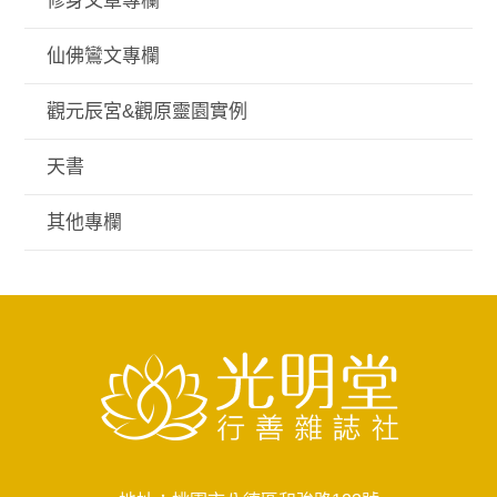
修身文章專欄
仙佛鸞文專欄
觀元辰宮&觀原靈園實例
天書
其他專欄