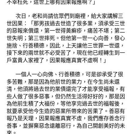
不幸枉死，這世上哪有因果報應啊？」
次日，老和尚請信眾們到廟裡，給大家講解三
世因果：「那男孩過去世造了很多業，須承受三世
的惡報來償還，第一世得黃癬疹，痛苦不堪；第二
世失明；第三世摔死。但他第一世一心向善，發心
施捨、行善積德，因此，上天讓他三世罪一世還，
接下來的兩世就不必受苦了，現在他已經轉生到一
戶富貴人家裡了，因果報應真實不虛啊！」
一個人一心向佛、行善積德，可是卻承受了很
多苦難，那是因為他前世的業力，在今生尚未還
清，他須將過去世的業債還完了才能享受福報，有
些人做了很多惡事，但仍然生活得好好的，那是因
為他前生積了大福份，等他享完過去世的福報後，
就要承受他今生造的惡業所帶來的苦果了。善惡有
報乃是天理，因果報應真實不虛，我們應存善念行
善事，並摒棄惡念遠離惡行，為自己開創美好的未
來。