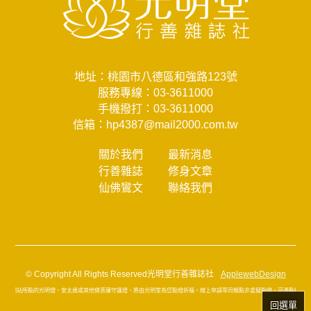
地址：桃園市八德區和強路123號
服務專線：
03-3611000
手機撥打：
03-3611000
信箱：
hp4387@mail2000.com.tw
關於我們
最新消息
行善雜誌
修身文章
仙佛鸞文
聯絡我們
© Copyright All Rights Reserved光明堂行善雜誌社
ApplewebDesign
在本網站所點的光明燈、安太歲或其他佛菩薩守護燈，將由光明堂為您點燈祈福。線上申請等同親點非虛擬點燈，可憑點燈通知
回選單