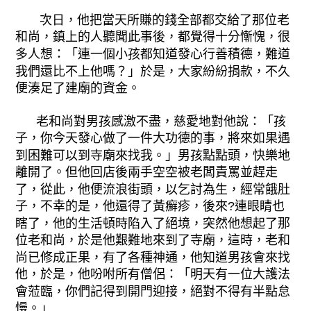
次日，他把當天所賺的錢全部都交給了那位老
和尚，鎮上的人聽聞此事後，都覺得十分慚愧，很
多人想：「連一個小孩都知道發心行善積德，難道
我們還比不上他嗎？」於是，大家紛紛捐款，不久
便湊足了建廟的資金。
老和尚對男孩感激不盡，慈愛地對他說：「孩
子，你今天發心做了一件大功德的事，將來如果遇
到困難可以到寺廟來找我。」男孩點點頭，快樂地
離開了。但他回店後兩手空空被老闆責罵並趕走
了，從此，他便流浪街頭，以乞討為生，經常餓肚
子，不幸的是，他還得了黃癬疹，後來?連眼睛也
瞎了，他的生活頓時陷入了絕境，突然他想起了那
位老和尚，於是他艱難地來到了寺廟，這時，老和
尚已修成正果，有了各種神通，他知道男孩會來找
他，於是，他吩咐所有僧侶：「明天有一位大護法
會蒞臨，你們記得到開門迎接，絕對不得有半點怠
慢。」