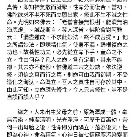
真傳，即知神氣散而凝聚，性命分而復合。當初，
佛陀欲求不老不死而立願出家，修此不生不滅之性
命。光明如來佛云：「老僧會接無根樹，能瀆無油
海底燈」。誠哉斯言，發人深省。佛陀會對阿難
云：「漏盡難成，不求此妙法，終不成菩提。」他
之所謂妙法，即煉精化氣，使身不漏，歸根復命之
功也。故養性功夫，必先從立命下手，蓋命之不
立，性由何存？凡人之命，各有定期，其來不能
卻，其去亦不能卻，惟佛道二宗之妙訣，依法逆
修，須信之真而行之篤，則命可由我而卻期，不受
造化之淘汰，命既立，吾人之真性自可存於其中，
由此可知，立命應先修性，今人只言修性，豈不是
自誤而誤人乎？
總之，人未出生父母之前，原為渾成一體，毫
無污染，純潔清明，光光淨淨，可歷千百萬劫，奈
何一出母胎之後，性命即分而隔立，落為後天，性
即為心神，命為精氣。心神日被七情塵塵污染變而