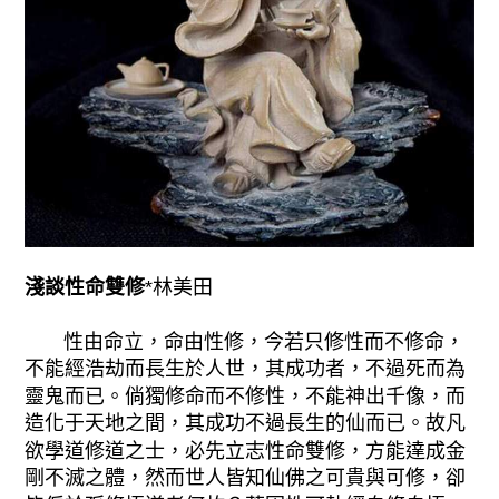
淺談性命雙修
*林美田
性由命立，命由性修，今若只修性而不修命，
不能經浩劫而長生於人世，其成功者，不過死而為
靈鬼而已。倘獨修命而不修性，不能神出千像，而
造化于天地之間，其成功不過長生的仙而已。故凡
欲學道修道之士，必先立志性命雙修，方能達成金
剛不滅之體，然而世人皆知仙佛之可貴與可修，卻