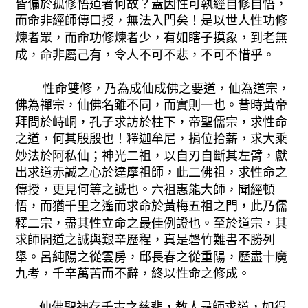
皆偏於孤修悟道者何故？蓋因性可執經自修自悟，
而命非經師傳口授，無法入門矣！是以世人性功修
煉者眾，而命功修煉者少，有如瞎子摸象，到老無
成，命非屬己有，令人不可不悲，不可不惜乎。
性命雙修，乃為成仙成佛之要道，仙為道宗，
佛為禪宗，仙佛名雖不同，而實則一也。昔時黃帝
拜問於峙峒，孔子求訪於柱下，帝聖儒宗，求性命
之道，何其殷殷也！釋迦牟尼，捐位拾薪，求大乘
妙法於阿私仙；神光二祖，以自刃自斷其左臂，獻
出求道赤誠之心於達摩祖師，此二佛祖，求性命之
傳授，更見何等之誠也。六祖惠能大師，聞經頓
悟，而猶千里之遙而求命於黃梅五祖之門，此乃儒
釋二宗，盡其性立命之最佳例證也。至於道宗，其
求師問道之誠與艱辛歷程，真是磬竹難書不勝列
舉。呂純陽之從雲房，邱長春之從重陽，歷盡十魔
九考，千辛萬苦而不辭，終以性命之修成。
仙佛聖神存千古之慈悲，教人尋師求道，如得