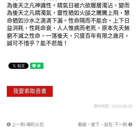
為後天之凡神識性。精氣日被六欲層層濁沾，變而
為後天之凡精濁氣，靈性猶如火燄之騰騰上飛，慧
命猶如沙水之滴滴下漏。性命隔而不能合，上下日
益消耗，性耗命衰，人人惟病而老死，原本先天無
窮不滅之性命，一落後天，只度百年有限之歲月，
誠可不惜乎？能不悲哉！
我要索取善書
發布時間：2019-08-28
上一則-禪的火花
看破、放下、自在-下一則