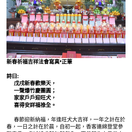
新春祈福吉祥法會寫真*正筆
詩曰:
戊戌新春歡樂天，
一聲爆竹慶團圓；
家家戶戶迎旺犬，
喜得安詳福祿全。
春節迎新納福，年逢旺犬大吉祥，一年之計在於
春，一日之計在於晨，自初一起，香客連綿登堂參