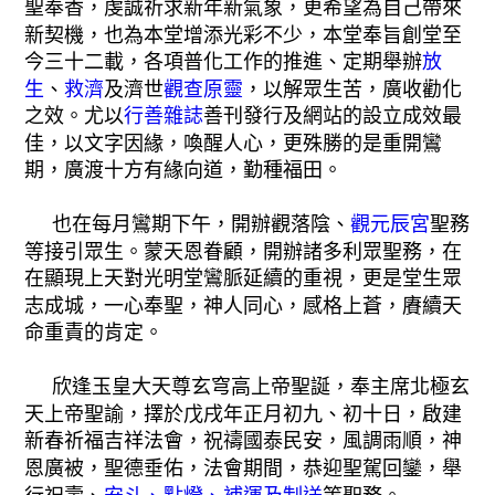
聖奉香，虔誠祈求新年新氣象，更希望為自己帶來
新契機，也為本堂增添光彩不少，本堂奉旨創堂至
今三十二載，各項普化工作的推進、定期舉辦
放
生
、
救濟
及濟世
觀查原靈
，以解眾生苦，廣收勸化
之效。尤以
行善雜誌
善刊發行及網站的設立成效最
佳，以文字因緣，喚醒人心，更殊勝的是重開鸞
期，廣渡十方有緣向道，勤種福田。
也在每月鸞期下午，開辦觀落陰、
觀元辰宮
聖務
等接引眾生。蒙天恩眷顧，開辦諸多利眾聖務，在
在顯現上天對光明堂鸞脈延續的重視，更是堂生眾
志成城，一心奉聖，神人同心，感格上蒼，賡續天
命重責的肯定。
欣逢玉皇大天尊玄穹高上帝聖誕，奉主席北極玄
天上帝聖諭，擇於戊戌年正月初九、初十日，啟建
新春祈福吉祥法會，祝禱國泰民安，風調雨順，神
恩廣被，聖德垂佑，法會期間，恭迎聖駕回鑾，舉