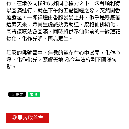
行，在諸多同修師兄姊同心協力之下，法會順利得
以圓滿進行，就在下午約五點圓經之際，突然間香
爐發爐，一陣祥煙由香腳裊裊上升、似乎是呼應著
這兩天來，眾鸞生虔誠效勞助道，感格仙佛顯化，
同聲讚嘆法會圓滿，同時將供奉仙佛前的一對蓮花
焚化，化作光明，照亮眾生。
莊嚴的佛號聲中，無數的蓮花在心中盛開，化作心
燈，化作佛光，照耀天地!為今年法會劃下圓滿句
點。
我要索取善書