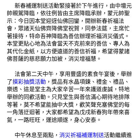
新春補運制送活動緊接著於下午進行，由中壇元
帥親駕降臨，依往例皆由主席降臨承辦，蒙元帥聖
示：今日因本堂迎迓仙佛回鑾，開辦新春祈福法
會，眾諸天仙佛齊降佛堂祝賀，同參法筵，主席忙
著接待，特命吾神降臨為善信辦理祈福消災儀式。
本堂更貼心地為法會當天不克前來的善信、專人為
其代化金紙，以方便遠道的善信祈福，希望得蒙諸
佛菩薩的慈悲願力加被，消災增福慧。
法會第二天中午，享用豐盛的素食午宴後，舉辦
了
摸彩抽獎活動
，獎品有水晶項鍊、禮金、禮品、
樂透、這是堂主為大家辛苦一年來護道虔誠，特地
舉辦的同歡活動。只見堂生與善信滿心期待地排隊
等著，莫不希望能抽中大獎，歡笑聲充塞佛堂的每
一角落迂迴著，大家都希望為戊戌新春狗年帶來喜
氣，一路旺旺，運途順遂，身心安泰。
中午休息至兩點，
消災祈福補運制送
活動繼續進