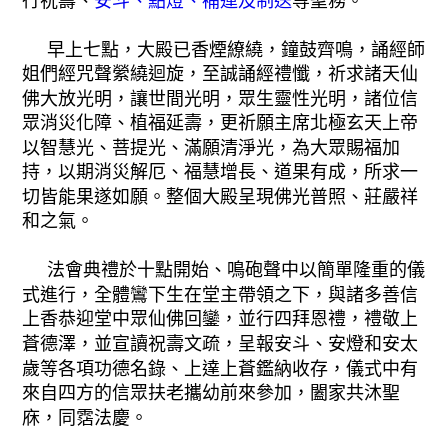
行祝壽、
安斗、點燈、補運及制送
等聖務。
早上七點，大殿已香煙繚繞，鐘鼓齊鳴，誦經師
姐們經咒聲縈繞迴旋，至誠誦經禮懺，祈求諸天仙
佛大放光明，讓世間光明，眾生靈性光明，諸位信
眾消災化障、植福延壽，更祈願主席北極玄天上帝
以智慧光、菩提光、滿願清淨光，為大眾賜福加
持，以期消災解厄、福慧增長、道果有成，所求一
切皆能果遂如願。整個大殿呈現佛光普照、莊嚴祥
和之氣。
法會典禮於十點開始、鳴砲聲中以簡單隆重的儀
式進行，全體鸞下生在堂主帶領之下，與諸多善信
上香恭迎堂中眾仙佛回鑾，並行四拜恩禮，禮敬上
蒼德澤，並宣讀祝壽文疏，呈報安斗、安燈和安太
歲等各項功德名錄、上達上蒼鑑納收存，儀式中有
來自四方的信眾扶老攜幼前來參加，闔家共沐聖
庥，同霑法慶。