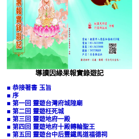
導讀因緣果報實錄遊記
■
恭接著書 玉旨
■
序
■
第一回 靈遊台灣府城隍廟
​■
第二回 靈遊枉死城
​■
第三回 靈遊地府一殿
​■
第四回 靈遊地府十殿轉輪聖王
​■
第五回 靈遊台中后豐鐵馬道福德祠