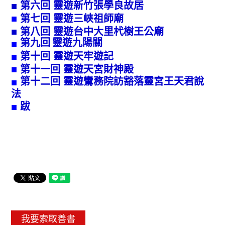
第六回 靈遊新竹張學良故居
​■
■
第七回 靈遊三峽祖師廟
■
第八回 靈遊台中大里杙樹王公廟
■
第九回
靈遊九陽關
第十回 靈遊天牢遊記
■
第十一回 靈遊天宮財神殿
■
第十二回 靈遊鸞務院訪豁落靈宮王天君說
■
法
跋
■
我要索取善書