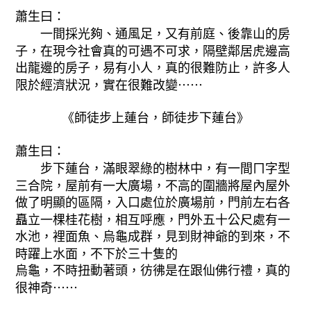
蕭生曰：
一間採光夠、通風足，又有前庭、後靠山的房
子，在現今社會真的可遇不可求，隔壁鄰居虎邊高
出龍邊的房子，易有小人，真的很難防止，許多人
限於經濟狀況，實在很難改變⋯⋯
《師徒步上蓮台，師徒步下蓮台》
蕭生曰：
步下蓮台，滿眼翠綠的樹林中，有一間ㄇ字型
三合院，屋前有一大廣場，不高的圍牆將屋內屋外
做了明顯的區隔，入口處位於廣場前，門前左右各
矗立一棵桂花樹，相互呼應，門外五十公尺處有一
水池，裡面魚、烏龜成群，見到財神爺的到來，不
時躍上水面，不下於三十隻的
烏龜，不時扭動著頭，彷彿是在跟仙佛行禮，真的
很神奇⋯⋯