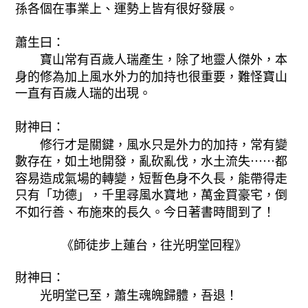
孫各個在事業上、運勢上皆有很好發展。
蕭生曰：
寶山常有百歲人瑞產生，除了地靈人傑外，本
身的修為加上風水外力的加持也很重要，難怪寶山
一直有百歲人瑞的出現。
財神曰：
修行才是關鍵，風水只是外力的加持，常有變
數存在，如土地開發，亂砍亂伐，水土流失⋯⋯都
容易造成氣場的轉變，短暫色身不久長，能帶得走
只有「功德」，千里尋風水寶地，萬金買豪宅，倒
不如行善、布施來的長久。
今日著書時間到了！
《師徒步上蓮台，往光明堂回程》
財神曰：
光明堂已至，蕭生魂魄歸體，吾退！