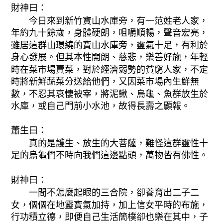
財神曰：
今日來到新竹寶山水庫旁，有一范姓老人家，
年約九十餘歲，身體硬朗，咀嚼順暢，聲音宏亮，
雖居這群山環繞的寶山水庫旁，靈氣十足，有利於
身心發展。但其本性開朗、慈悲，樂善好施，年輕
時在菜市場賣菜，對於經濟弱勢的貧窮人家，不定
時將新鮮蔬菜分送給他們，又因菜市場內生鮮無
數，不忍其哀悽被宰，將泥鰍、烏龜、魚群放生於
水庫，或自己門前小水池，故得長壽之顯報。
蕭生曰：
真的是護生、放生的大菩薩，難怪這群靈性十
足的烏龜們不時向我們這邊點頭，萬物皆有佛性。
財神曰：
一間不怎麼起眼的三合院，卻養育出二子二
女，個個在地靈寶氣加持，加上信女平時的布施，
行功積立德，即便自己生活簡樸卻也樂在其中，子