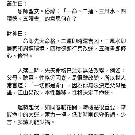
蕭生曰：
恩師聖安。俗諺：「一命、二運、三風水、四
積德、五讀書」的意思何在？
財神曰：
一命即先天命格，二運即時運吉凶，三風水即
居家和周遭環境，四積德即行善改運，五讀書即修
心、修智。
人落土時，先天命格已注定無法改變，例如：
父母、聰慧、性格等因素，是很難改變。所以世人
常言道：「一切都是命」，因為你無法決定父母是
誰，江山易改，本性難移，性格決定了命運。
運勢起伏，如同春暖花開，時機點很重要，掌
握命中的大運，奮力一搏，低潮時則保守低調、少
言，多聽則能少禍。