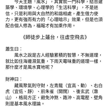
今天主題「風水」，其實就一門科學，結合建
築學、環境學、心理學的「生活科學」，不是迷
信，只是利用與大自然的和諧相處，產生借力使
力，更有強而有力的「心理暗示」效果，但是也須
配合個人修為，福報才有加乘作用。
《師徒步上蓮台，往虛空飛去》
蕭生曰：
風水之說是古人經驗累積的智慧，不無道理，
就比如住海邊濕氣重，下雨天霉味重的道理一樣，
那什麼才是風水寶地呢？
財神曰：
藏風聚氣則守財，左青龍（宜高、動）、右白
虎（宜低、靜）、前朱雀（開闊）、後玄武（靠
山），格局方正，避免沖煞、路沖、高電壓、壁角
則是基本風水理論。