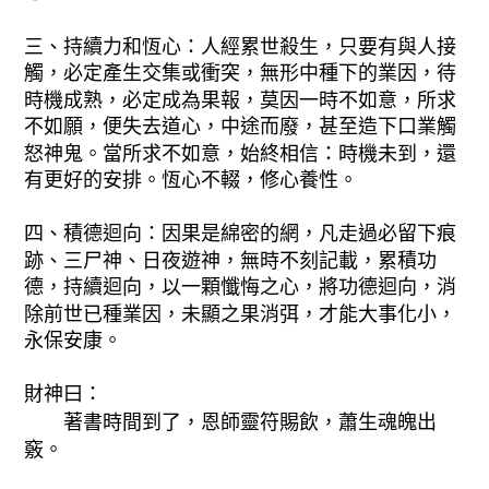
三、持續力和恆心：人經累世殺生，只要有與人接
觸，必定產生交集或衝突，無形中種下的業因，待
時機成熟，必定成為果報，莫因一時不如意，所求
不如願，便失去道心，中途而廢，甚至造下口業觸
怒神鬼。當所求不如意，始終相信：時機未到，還
有更好的安排。恆心不輟，修心養性。
四、積德迴向：因果是綿密的網，凡走過必留下痕
跡、三尸神、日夜遊神，無時不刻記載，累積功
德，持續迴向，以一顆懺悔之心，將功德迴向，消
除前世已種業因，未顯之果消弭，才能大事化小，
永保安康。
財神曰：
著書時間到了，恩師靈符賜飲，蕭生魂魄出
竅。