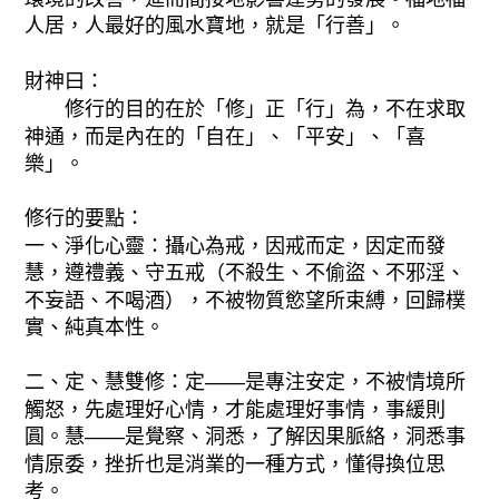
人居，人最好的風水寶地，就是「行善」。
財神曰：
修行的目的在於「修」正「行」為，不在求取
神通，而是內在的「自在」、「平安」、「喜
樂」。
修行的要點：
一、淨化心靈：攝心為戒，因戒而定，因定而發
慧，遵禮義、守五戒（不殺生、不偷盜、不邪淫、
不妄語、不喝酒），不被物質慾望所束縛，回歸樸
實、純真本性。
二、定、慧雙修：定——是專注安定，不被情境所
觸怒，先處理好心情，才能處理好事情，事緩則
圓。慧——是覺察、洞悉，了解因果脈絡，洞悉事
情原委，挫折也是消業的一種方式，懂得換位思
考。