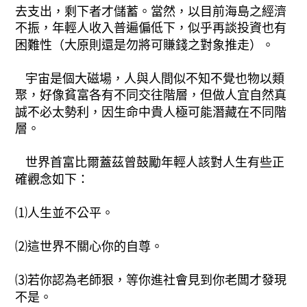
去支出，剩下者才儲蓄。當然，以目前海島之經濟
不振，年輕人收入普遍偏低下，似乎再談投資也有
困難性（大原則還是勿將可賺錢之對象推走）。
宇宙是個大磁場，人與人間似不知不覺也物以類
聚，好像貧富各有不同交往階層，但做人宜自然真
誠不必太勢利，因生命中貴人極可能潛藏在不同階
層。
世界首富比爾蓋茲曾鼓勵年輕人該對人生有些正
確觀念如下：
⑴人生並不公平。
⑵這世界不關心你的自尊。
⑶若你認為老師狠，等你進社會見到你老闆才發現
不是。