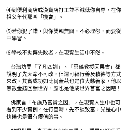
⑷到便利商店或漢寶店打工並不減低你自尊，在你
祖父年代那叫「機會」。
⑸若你犯了錯，與你雙親無關，不必埋怨，而要從
中學習。
⑹學校不拋棄失敗者，在現實生活中不然。
台灣坊間「了凡四訓」、「雲鶴教授因果書」都
說明了先天命不可改，但運可藉行善及積德等方式
來改。其實成功如比爾蓋茲也是位大慈善家，他以
無數金錢回饋世界，應也是他成世界首富之因吧！
佛家言「布施乃富貴之因」，在現實人生中也可
看到不少實例。在行善時，先不談致富，光是心中
快樂也是很有價值的事。