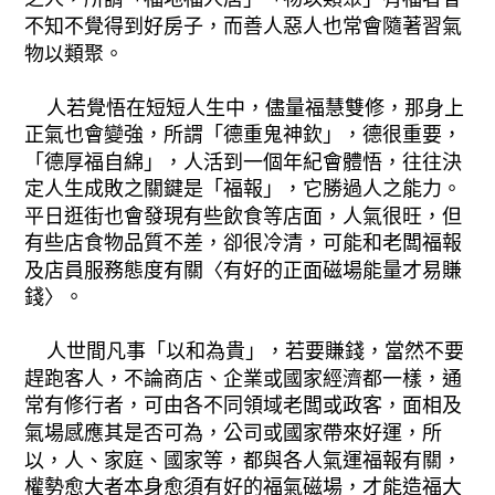
不知不覺得到好房子，而善人惡人也常會隨著習氣
物以類聚。
人若覺悟在短短人生中，儘量福慧雙修，那身上
正氣也會變強，所謂「德重鬼神欽」，德很重要，
「德厚福自綿」，人活到一個年紀會體悟，往往決
定人生成敗之關鍵是「福報」，它勝過人之能力。
平日逛街也會發現有些飲食等店面，人氣很旺，但
有些店食物品質不差，卻很冷清，可能和老闆福報
及店員服務態度有關〈有好的正面磁場能量才易賺
錢〉。
人世間凡事「以和為貴」，若要賺錢，當然不要
趕跑客人，不論商店、企業或國家經濟都一樣，通
常有修行者，可由各不同領域老闆或政客，面相及
氣場感應其是否可為，公司或國家帶來好運，所
以，人、家庭、國家等，都與各人氣運福報有關，
權勢愈大者本身愈須有好的福氣磁場，才能造福大