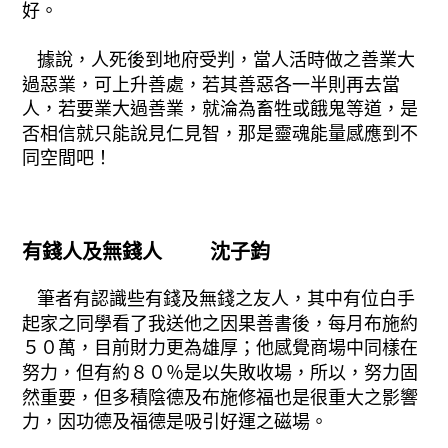
好。
據說，人死後到地府受判，當人活時做之善業大
過惡業，可上升善處，若其善惡各一半則再去當
人，若要業大過善業，就淪為畜牲或餓鬼等道，是
否相信就只能說見仁見智，那是靈魂能量感應到不
同空間吧！
有錢人及無錢人 沈子鈞
筆者有認識些有錢及無錢之友人，其中有位白手
起家之同學看了我送他之因果善書後，每月布施約
５０萬，目前財力更為雄厚；他感覺商場中同樣在
努力，但有約８０％是以失敗收場，所以，努力固
然重要，但多積陰德及布施修福也是很重大之影響
力，因功德及福德是吸引好運之磁場。