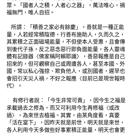
眾。「國者人之積，人者心之器」，萬法唯心，禍
福無門，唯人自招。
所謂：「積善之家必有餘慶」，善就是一種正能
量，人若經常積陰德，行善布施助人，久而久之，
其累積之正面磁場能量，不但使本人受惠，且會傳
到後代子孫，反之惡念惡行即負面能量，各人靈魂
體有記錄器〈佛家稱阿賴耶識〉，善惡報應是自己
招來的，但可觀察自己或周遭各人，甚至本國、外
國，常以私心強掠、欺負他人，或別國者，遲早也
會招引天災人禍，不好之報應〈目前已是現世報時
代〉。
有修行者說：「今生非常可貴」，因今生之福是
承載過去之修為，而又可利用今生再修福〈或改
過〉，為來世去植福。其實，由某角度看，真要
「活在當下」，因昨天就是前世，明天就是來世，
各人利用今天多做些好事累積正能量，明天也會更