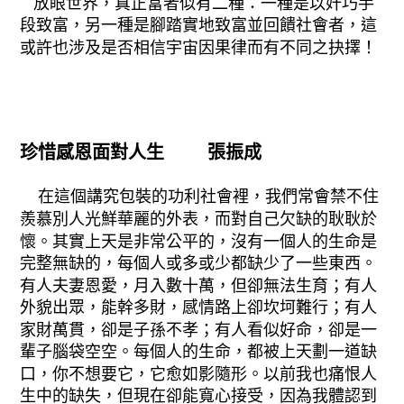
放眼世界，真正富者似有二種：一種是以奸巧手
段致富，另一種是腳踏實地致富並回饋社會者，這
或許也涉及是否相信宇宙因果律而有不同之抉擇！
珍惜感恩面對人生 張振成
在這個講究包裝的功利社會裡，我們常會禁不住
羨慕別人光鮮華麗的外表，而對自己欠缺的耿耿於
懷。其實上天是非常公平的，沒有一個人的生命是
完整無缺的，每個人或多或少都缺少了一些東西。
有人夫妻恩愛，月入數十萬，但卻無法生育；有人
外貌出眾，能幹多財，感情路上卻坎坷難行；有人
家財萬貫，卻是子孫不孝；有人看似好命，卻是一
輩子腦袋空空。每個人的生命，都被上天劃一道缺
口，你不想要它，它愈如影隨形。以前我也痛恨人
生中的缺失，但現在卻能寬心接受，因為我體認到