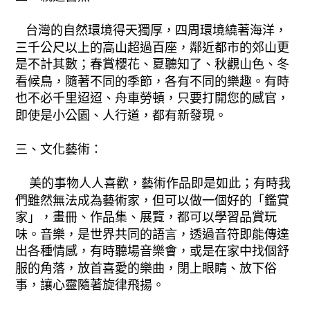
台灣的自然環境得天獨厚，四周環境繞著海洋，
三千公尺以上的高山超過百座，鄰近都市的郊山更
是不計其數；春賞櫻花、夏聽知了、秋觀山色、冬
看候鳥，隨著不同的季節，各有不同的樂趣。有時
也不必千里迢迢、舟車勞頓，只要打開您的感官，
即使是小公園、人行道，都有新發現。
三、文化藝術：
美的事物人人喜歡，藝術作品即是如此；有時我
們雖然無法成為藝術家，但可以做一個好的「鑑賞
家」，畫冊、作品集、展覽，都可以學習品賞玩
味。音樂，是世界共同的語言，透過音符即能傳達
出各種情感，有時聽場音樂會，或是在家中找個舒
服的角落，放首喜愛的樂曲，閉上眼睛、放下俗
事，讓心靈隨著旋律飛揚。