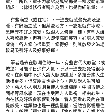
量〉，所以，量子力學認為萬物都是一種波動能量
組成，〈佛道修行者稱之為炁，也是微細能量〉。
有些廟堂〈或住宅〉，一進去就感覺光亮及溫
暖、有舒適之感，但某些地方，一靠近就有冰涼、
黑暗等不好之感受，就跟人之修養一樣，有些人讓
人喜歡靠近，但有些人即使滿面笑容，卻讓人感受
虛偽，各人修心很重要，修得好，則其散發之磁場
較易吸引好人及好事好運。
筆者過去在歐洲住約一年，有些古代大教堂〈或
城堡〉可能平日少有人氣，所以一進去總覺得很冰
涼。在商場中不少人說人脈即錢脈，多結善緣人生
活棋更多，但交朋友也要小心，善友對人生可加
分，惡人小人朋友則會使人陰溝翻船，中國古傳之
面相等風水學，現在也受西方人重視，相由心生，
內在修為好壞會影響到外貌，看人要看心及內在直
覺感受，建築物也是一種能量體，當然會影響居住
之人，所謂「福地福人居」「物以類聚」有福者會