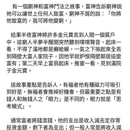
有一個窮神和富神鬥法之故事，富神告訴窮神說
祂可以讓世上任何人致富，窮神不屑的說：「你將
他致富的，我可將他變窮。」
結果半夜富神將許多金元寶丟到人間一個貧戶
中，這窮人半夢半醒間突然聽到噗噗聲音，起床一
看，不得了滿地都是癩蛤蟆，一氣之下撿起來全丟
到隔壁大富人家院子，因他早就妒恨隔壁鄰居這麼
富有；第二天早上富翁起床，推窗一看，見到滿院
子金元寶。
這故事重點是告訴人，有福者他有種磁力可吸引
到好是，無福者會推掉好機會，但最重要之點是有
錢人和無錢人之「眼力」是不同的，眼力就是「思
考模式」。
通常富者將錢滾錢，他的支出是收入減去定存等
投資金額，剩下者為支出；但一般人常是將收入減